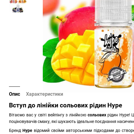
Опис
Характеристики
Вступ до лінійки сольових рідин Hype
Вітаємо вас у світі вейпінгу з лінійкою
сольових
рідин Hype! 
поціновувачів смаку, які шукають ідеальне поєднання насиченос
Бренд
Hype
відомий своїми авторськими підходами до ство