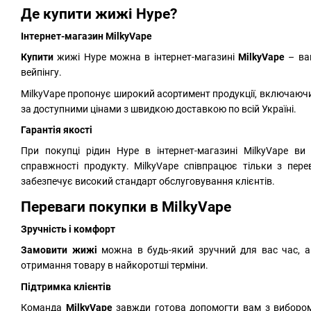
Де купити жижі Hype?
Інтернет-магазин MilkyVape
Купити
жижі Hype можна в інтернет-магазині
MilkyVape
– ва
вейпінгу.
MilkyVape пропонує широкий асортимент продукції, включаючи
за доступними цінами з швидкою доставкою по всій Україні.
Гарантія якості
При покупці рідин Hype в інтернет-магазині MilkyVape в
справжності продукту. MilkyVape співпрацює тільки з пер
забезпечує високий стандарт обслуговування клієнтів.
Переваги покупки в MilkyVape
Зручність і комфорт
Замовити жижі
можна в будь-який зручний для вас час, а
отримання товару в найкоротші терміни.
Підтримка клієнтів
Команда
MilkyVape
завжди готова допомогти вам з вибором 