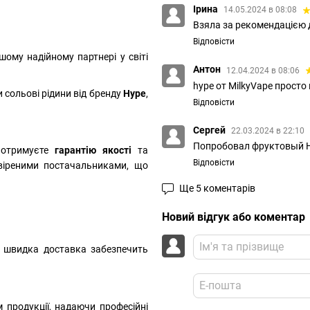
Ірина
14.05.2024 в 08:08
Взяла за рекомендацією д
Відповісти
шому надійному партнері у світі
Антон
12.04.2024 в 08:06
hype от MilkyVape просто
 сольові рідини від бренду
Hype
,
Відповісти
Сергей
22.03.2024 в 22:10
Попробовал фруктовый Hy
и отримуєте
гарантію якості
та
Відповісти
евіреними постачальниками, що
Ще 5 коментарів
Новий відгук або коментар
 швидка доставка забезпечить
продукції, надаючи професійні