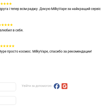
руга і тепер всім раджу. Дякую MilkyVape за найкращий сервіс
 влюбил в себя.
pe просто космос. MilkyVape, спасибо за рекомендации!
Увійти за допомогою