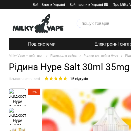
Перейти к основному контенту
Вейп Блог в Україні
Вейп шопи в Україні 🏙️
Про Milky 
Под системи
Електронні сига
Milky Vape — вейп шоп
Рідини для вейпа
Рідини для вейпа Hype
Рід
Рідина Hype Salt 30ml 35mg
Немає в наявності
15 відгуків
−6%