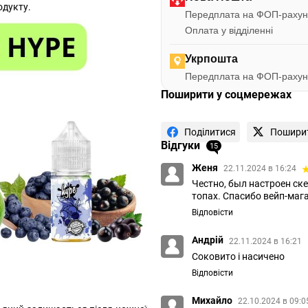
одукту.
Передплата на ФОП-рахун
Оплата у відділенні
Укрпошта
Передплата на ФОП-рахун
Поширити у соцмережах
Поділитися
Пошири
Відгуки
15
Женя
22.11.2024 в 16:24
Честно, был настроен ске
топах. Спасибо вейп-маг
Відповісти
Андрій
22.11.2024 в 16:21
Соковито і насичено
Відповісти
Михайло
22.10.2024 в 09: