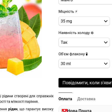
Міцність ⚡
35 mg
Наявність холоду ❄️
Так
Об'єм флакону 🧪
30 ml
Повідомити, коли з'яви
Ці рідини створені для справжніх
Оплата
Доставка
ті та м'якості паріння.
рення
рідин
, що гарантує високу
Нова Пошта