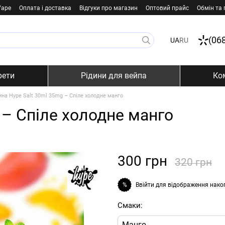
Vape
Оплата і доставка
Відгуки про магазин
Оптовий прайс
Обмін та
(06
UA
RU
рети
Рідини для вейпа
Ко
ина Hype Salt 30ml 35mg – Cпіле холодне манго
 – Cпіле холодне манго
300 грн
320 грн
Ввійти
для відображення нако
%
Смаки:
Манго