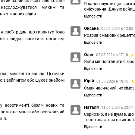
, який залишається після кожної
Я давно шукав щось яскра
 насолоджуватися м'яким та
очікування. Дякую вейпшо
нікотинових рідин.
Відповісти
Оксана
05.09.2024 в 12:05
я своїх рідин, що гарантує їхню
Розрив смакових рецепто
ляє швидко наситити організм,
Відповісти
Олег
02.08.2024 в 17:10
Якби міг поставити 6 зіро
Відповісти
ютюн, ментол та ваніль. Ці смаки
во з вейпінгом або шукає знайомі
Юрій
01.07.2024 в 18:10
Смак насичений, не хімо
Відповісти
у асортименті безліч нових та
Наталя
11.06.2024 в 23:17
 ароматне манго або освіжаючий
Серйозно, я не думав, щ
ння.
точно знається на якості
Відповісти