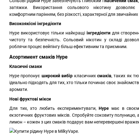
Сольові рідини Hype забезпечують глибокий і
насичений смак
затяжки. Використання сольового нікотину дозволяє
комфортним парінням, без різкості, характерної для звичайних 
Високоякісні інгредієнти
Hype використовує тільки найкращі
інгредієнти
для створенн
чистоту та безпечність. Сольовий нікотин у складі дозво
роблячи процес вейпінгу більш ефективним та приємним.
Асортимент смаків Hype
Класичні смаки
Hype пропонує
широкий вибір
класичних
смаків
, таких як т
ідеально підходять для тих, хто тільки починає своє знайомст
аромати.
Нові фруктові мікси
Для тих, хто любить експериментувати,
Hype
має в своєм
екзотичних фруктових міксів. Спробуйте соковиту полуницю,
лимон – кожен з цих смаків подарує вам неперевершені враже