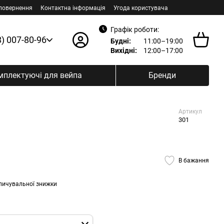
 повернення
Контактна інформація
Угода користувача
Графік роботи:
8) 007-80-96
Будні:
11:00–19:00
Вихідні:
12:00–17:00
мплектуючі для вейпа
Бренди
Артикул
301
В бажання
пичувальної знижки