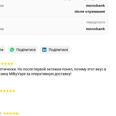
ок
monobank
після отримання
передплата
ок
monobank
ти
Поділитися
Поділитися
птически. Но после первой затяжки понял, почему этот вкус в
азину MilkyVape за оперативную доставку!
05