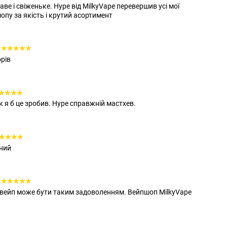
ве і свіженьке. Hype від MilkyVape перевершив усі мої
пу за якість і крутий асортимент
рів
к я б це зробив. Hype справжній мастхев.
зний
о вейп може бути таким задоволенням. Вейпшоп MilkyVape
.