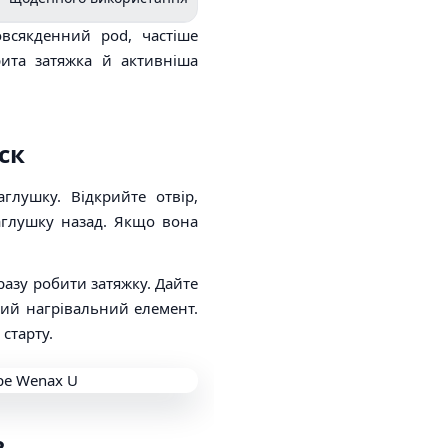
всякденний pod, частіше
рита затяжка й активніша
ск
глушку. Відкрийте отвір,
аглушку назад. Якщо вона
разу робити затяжку. Дайте
ний нагрівальний елемент.
старту.