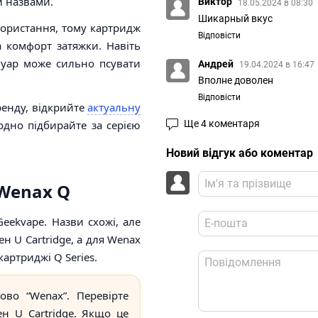
и назвами.
Виктор
18.05.2024 в 08:30
Шикарный вкус
ористання, тому картридж
Відповісти
а комфорт затяжки. Навіть
уар може сильно псувати
Андрей
19.04.2024 в 16:47
Вполне доволен
Відповісти
ренду, відкрийте
актуальну
одно підбирайте за серією
Ще 4 коментаря
Новий відгук або коментар
 Wenax Q
eekvape. Назви схожі, але
н U Cartridge, а для Wenax
артриджі Q Series.
ово “Wenax”. Перевірте
н U Cartridge. Якщо це