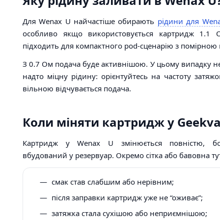
Яку рідину заливати в Wenax U
Для Wenax U найчастіше обирають
рідини для Wena
особливо якщо використовується картридж 1.1 
підходить для компактного pod-сценарію з помірною
З 0.7 Ом подача буде активнішою. У цьому випадку н
надто міцну рідину: орієнтуйтесь на частоту затяжо
вільною відчувається подача.
Коли міняти картридж у Geekv
Картридж у Wenax U змінюється повністю, бо
вбудований у резервуар. Окремо сітка або бавовна ту
смак став слабшим або нерівним;
після заправки картридж уже не “оживає”;
затяжка стала сухішою або неприємнішою;