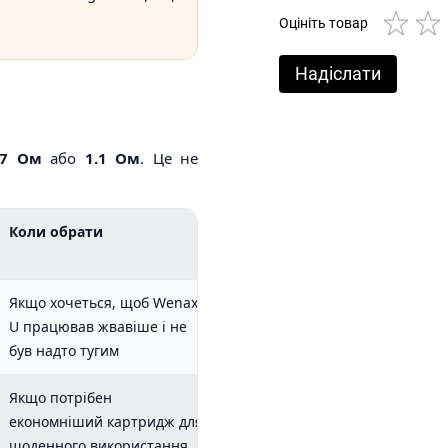
Оцініть товар
Надіслати
.7 Ом
або
1.1 Ом
. Це не
Коли обрати
Якщо хочеться, щоб Wenax
U працював жвавіше і не
був надто тугим
Якщо потрібен
економніший картридж для
щоденного використання