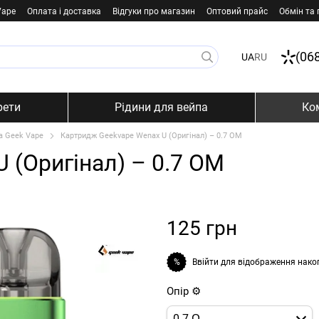
Vape
Оплата і доставка
Відгуки про магазин
Оптовий прайс
Обмін та
(06
UA
RU
рети
Рідини для вейпа
Ко
а Geek Vape
Картридж Geekvape Wenax U (Оригінал) – 0.7 ОМ
 (Оригінал) – 0.7 ОМ
125 грн
Ввійти
для відображення нако
%
Опір ⚙️
0.7 Ω