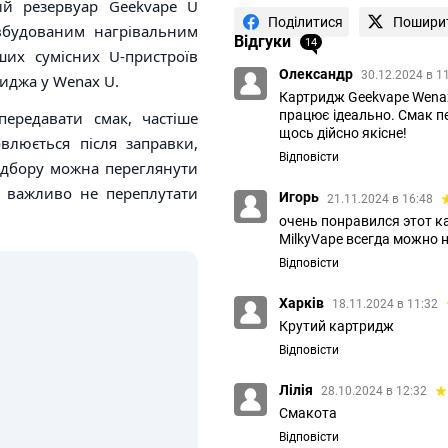
й резервуар Geekvape U
Поділитися
Пошири
 вбудованим нагрівальним
Відгуки
14
ших сумісних U-пристроїв
Олександр
30.12.2024 в 1
риджа у Wenax U.
Картридж Geekvape Wenax 
працює ідеально. Смак пе
ередавати смак, частіше
щось дійсно якісне!
овлюється після заправки,
Відповісти
ідбору можна переглянути
т важливо не переплутати
Игорь
21.11.2024 в 16:48
очень понравился этот ка
MilkyVape всегда можно 
Відповісти
Харків
18.11.2024 в 11:32
Крутий картридж
Відповісти
Лілія
28.10.2024 в 12:32
Смакота
Відповісти