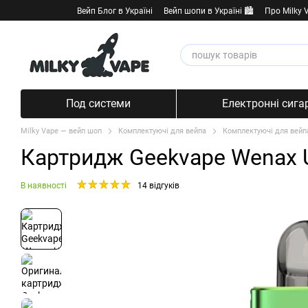
Перейти к основному контенту
Вейп Блог в Україні
Вейп шопи в Україні 🏙️
Про Milky 
Под системи
Електронні сига
Milky Vape — вейп шоп
Комплектуючі для вейпа
Комплектуючі для вейп
Картридж Geekvape Wenax U
В наявності
14 відгуків