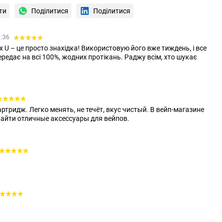
ти
Поділитися
Поділитися
1:36
U – це просто знахідка! Використовую його вже тиждень, і все
редає на всі 100%, жодних протікань. Раджу всім, хто шукає
ртридж. Легко менять, не течёт, вкус чистый. В вейп-магазине
найти отличные аксессуары для вейпов.