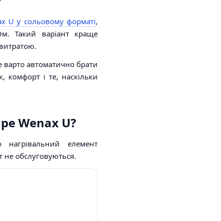
?
x U у сольовому форматі
,
Ом. Такий варіант краще
 витратою.
е варто автоматично брати
к, комфорт і те, наскільки
ape Wenax U?
 нагрівальний елемент
т не обслуговуються.