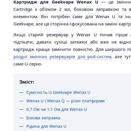
Картридж для Geekvape Wenax U
— це змінни
Cartridge з об’ємом 2 мл, боковою заправкою та
елементом. Він потрібен саме для Wenax U та ін
Geekvape, але ця сторінка сфокусована на заміні карт
Якщо старий резервуар у Wenax U почав гірше п
підтікати, давати сухіші затяжки або вже не відн
картридж краще замінити повністю. Для ширшого п
розділ змінних резервуарів для pod-систем
, але ту
саме U-серію.
Зміст:
Сумісність із Geekvape Wenax U
Wenax U і Wenax Q — різні платформи
0.7 Ом чи 1.1 Ом для Wenax U
Бокова заправка
Рідина для Wenax U