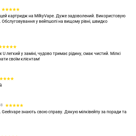
 цей картридж на MilkyVape. Дуже задоволений. Використовую
. Обслуговування у вейпшопі на вищому рівні, швидко
U легкий у заміні, чудово тримає рідину, смак чистий. Мілкі
ати своїм клієнтам!
й
38
. Geekvape знають свою справу. Дякую мілківейпу за поради та