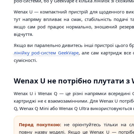
pod-системи, бо у Geekvape є кілька лінійок зі схожим
Wenax U — компактний пристрій для щоденного вик
тут напряму впливає на смак, стабільність подачі т
якщо сам pod працює нормально, зношений резерв
відчуття.
Якщо ви паралельно дивитесь інші пристрої цього б
лінійку pod-систем GeekVape
, але сам картридж все 
сумісності.
Wenax U не потрібно плутати з
Wenax U і Wenax Q — це різні напрямки всередині G
картриджі не є взаємозамінними. Для Wenax U потрібе
Q, Wenax Q Mini або Wenax Q Ultra використовуються к
Перед покупкою:
не орієнтуйтесь тільки на сл
повну назву моделі. Якщо це Wenax U — потрібе