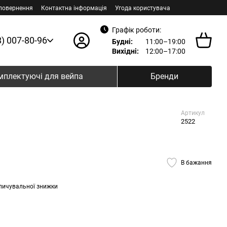
 повернення
Контактна інформація
Угода користувача
Графік роботи:
8) 007-80-96
Будні:
11:00–19:00
Вихідні:
12:00–17:00
мплектуючі для вейпа
Бренди
Артикул
2522
В бажання
пичувальної знижки