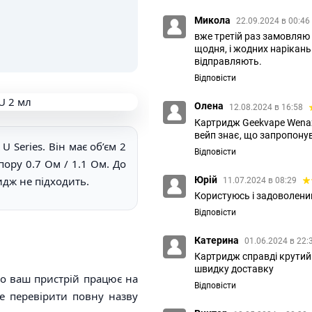
Микола
22.09.2024 в 00:46
вже третій раз замовляю
щодня, і жодних нарікань
відправляють.
Відповісти
Олена
12.08.2024 в 16:58
Картридж Geekvape Wenax 
вейп знає, що запропонув
 Series. Він має об’єм 2
Відповісти
пору 0.7 Ом / 1.1 Ом. До
идж не підходить.
Юрій
11.07.2024 в 08:29
Користуюсь і задоволени
Відповісти
Катерина
01.06.2024 в 22:
Картридж справді крутий
швидку доставку
що ваш пристрій працює на
Відповісти
е перевірити повну назву