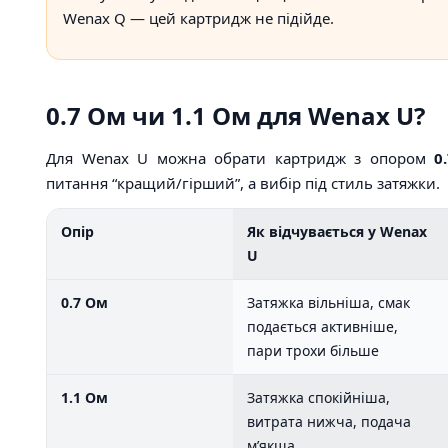
Wenax Q — цей картридж не підійде.
0.7 Ом чи 1.1 Ом для Wenax U?
Для Wenax U можна обрати картридж з опором
0
питання “кращий/гірший”, а вибір під стиль затяжки.
Опір
Як відчувається у Wenax
U
0.7 Ом
Затяжка вільніша, смак
подається активніше,
пари трохи більше
1.1 Ом
Затяжка спокійніша,
витрата нижча, подача
м’якша