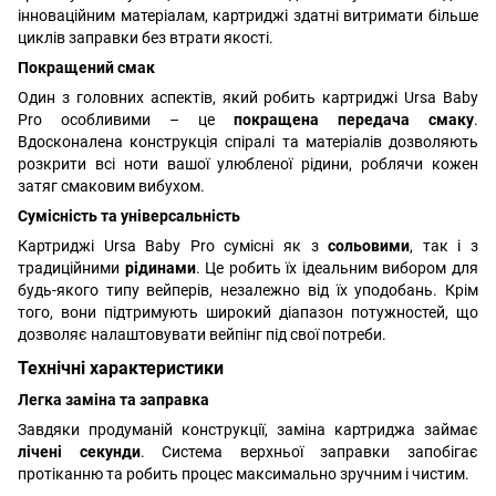
інноваційним матеріалам, картриджі здатні витримати більше
циклів заправки без втрати якості.
Покращений смак
Один з головних аспектів, який робить картриджі Ursa Baby
Pro особливими – це
покращена передача смаку
.
Вдосконалена конструкція спіралі та матеріалів дозволяють
розкрити всі ноти вашої улюбленої рідини, роблячи кожен
затяг смаковим вибухом.
Сумісність та універсальність
Картриджі Ursa Baby Pro сумісні як з
сольовими
, так і з
традиційними
рідинами
. Це робить їх ідеальним вибором для
будь-якого типу вейперів, незалежно від їх уподобань. Крім
того, вони підтримують широкий діапазон потужностей, що
дозволяє налаштовувати вейпінг під свої потреби.
Технічні характеристики
Легка заміна та заправка
Завдяки продуманій конструкції, заміна картриджа займає
лічені секунди
. Система верхньої заправки запобігає
протіканню та робить процес максимально зручним і чистим.