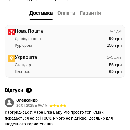
Доставка
Оплата
Гарантія
Нова Пошта
1–3 дні
До відділення
90 грн
Курʼєром
150 грн
Укрпошта
2–5 днів
Стандарт
55 грн
Експрес
65 грн
Відгуки
14
Олександр
20.01.2025 в 06:15
Картридж Lost Vape Ursa Baby Pro просто топ! Смак
передається на всі 100%, нічого не підтікає, ідеально для
щоденного користування.