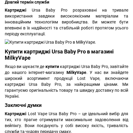
Довгий термін служби
Картриджі
Ursa Baby Pro розраховані на тривале
використання завдяки високоякісним матеріалам та
інноваційним технологіям виробництва. Ви можете бути
впевнені в їх надійності та стабільній роботі протягом усього
періоду експлуатації.
Купити картриджі Ursa Baby Pro в магазині
MilkyVape
Якщо ви шукаєте де
купити
картриджі Ursa Baby Pro, завітайте
до нашого інтернет-магазину
MilkyVape
. У нас ви знайдете
широкий асортимент продукції Lost Vape, включаючи
картриджі Ursa Baby Pro, за найкращими цінами. Ми
гарантуємо оригінальність товару та швидку доставку по всій
Україні.
Заключні думки
Картриджі
Lost Vape Ursa Baby Pro – це ідеальний вибір для
тих, хто прагне отримувати максимальне задоволення від
вейпінгу. Вони поєднують у собі високу якість, тривалість
служби та чудову передачу смаку.