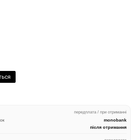
ться
передплата / при отриманні
ок
monobank
після отримання