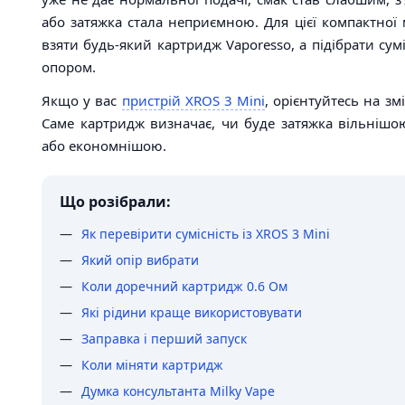
або затяжка стала неприємною. Для цієї компактної
взяти будь-який картридж Vaporesso, а підібрати сум
опором.
Якщо у вас
пристрій XROS 3 Mini
, орієнтуйтесь на зм
Саме картридж визначає, чи буде затяжка вільнішо
або економнішою.
Що розібрали:
Як перевірити сумісність із XROS 3 Mini
Який опір вибрати
Коли доречний картридж 0.6 Ом
Які рідини краще використовувати
Заправка і перший запуск
Коли міняти картридж
Думка консультанта Milky Vape