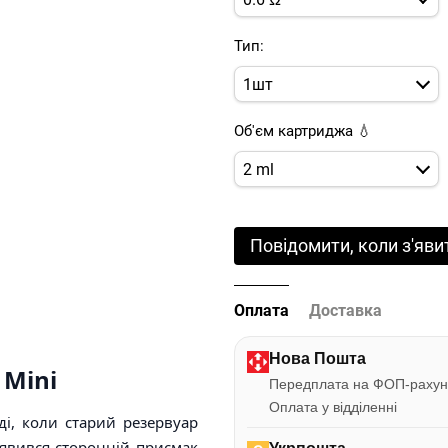
Тип:
1шт
Об'єм картриджа 💧
2 ml
Повідомити, коли з'яви
Оплата
Доставка
Нова Пошта
 Mini
Передплата на ФОП-рахун
Оплата у відділенні
ді, коли старий резервуар
’явився сторонній присмак