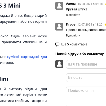
 3 Mini
Алена
15.08.2024 в 09:18
Крутая штука
риджа й опір. Якщо старий
Відповісти
маркування або повторити
Игорь
12.07.2024 в 18:20
Просто огонь, заказываю
 око”. Один варіант може
Відповісти
— працювати спокійніше й
Ще 5 коментарів
Новий відгук або коментар
ньте
сумісні картриджі для
ристрою.
ini
ри й витрату рідини. Для
то активний варіант може
даватися слабким, якщо ви