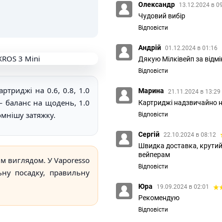
Олександр
13.12.2024 в 0
Чудовий вибір
Відповісти
Андрій
01.12.2024 в 01:16
Дякую Мілківейп за відмі
Відповісти
триджі на 0.6, 0.8, 1.0
Марина
21.11.2024 в 13:29
— баланс на щодень, 1.0
Картриджі надзвичайно н
омнішу затяжку.
Відповісти
Сергій
22.10.2024 в 08:12
Швидка доставка, крутий 
вейперам
м виглядом. У Vaporesso
Відповісти
льну посадку, правильну
Юра
19.09.2024 в 02:01
Рекомендую
Відповісти