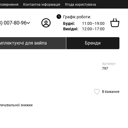
 повернення
Контактна інформація
Угода користувача
Графік роботи:
8) 007-80-96
Будні:
11:00–19:00
Вихідні:
12:00–17:00
мплектуючі для вейпа
Бренди
Артикул
797
В бажання
пичувальної знижки