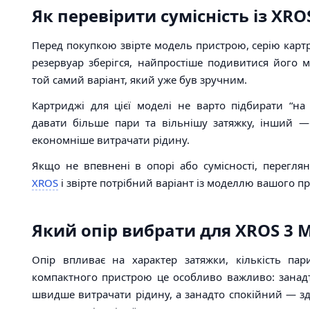
Як перевірити сумісність із XROS
Перед покупкою звірте модель пристрою, серію карт
резервуар зберігся, найпростіше подивитися його 
той самий варіант, який уже був зручним.
Картриджі для цієї моделі не варто підбирати “на
давати більше пари та вільнішу затяжку, інший 
економніше витрачати рідину.
Якщо не впевнені в опорі або сумісності, перегля
XROS
і звірте потрібний варіант із моделлю вашого п
Який опір вибрати для XROS 3 M
Опір впливає на характер затяжки, кількість па
компактного пристрою це особливо важливо: занад
швидше витрачати рідину, а занадто спокійний — з