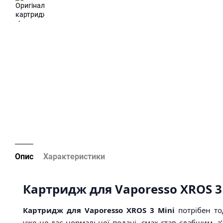
Опис
Характеристики
Картридж для Vaporesso XROS 3
Картридж для Vaporesso XROS 3 Mini
потрібен то
уже не дає нормальної подачі, смак став слабшим, з