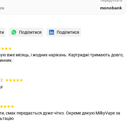
передплата
ок
monobank
ти
Поділитися
Поділитися
ую вже місяць, і жодних нарікань. Картриджі тримають довго,
динник.
12
ші
и, смак передається дуже чітко. Окреме дякую MilkyVape за
льтацію