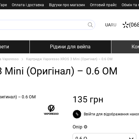
Vape
Оплата і доставка
Відгуки про магазин
Оптовий прайс
Обмін та
(06
UA
RU
рети
Рідини для вейпа
Ко
а Vaporesso
Картридж Vaporesso XROS 3 Mini (Оригінал) – 0.6 ОМ
Mini (Оригінал) – 0.6 ОМ
135 грн
Ввійти
для відображення нако
%
Опір ⚙️
0.6 Ω