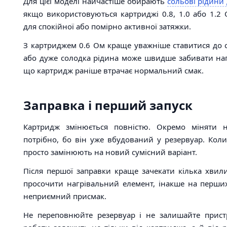
Для цієї моделі найчастіше обирають
сольові рідини 
якщо використовуються картриджі 0.8, 1.0 або 1.2
для спокійної або помірно активної затяжки.
З картриджем 0.6 Ом краще уважніше ставитися до с
або дуже солодка рідина може швидше забивати наг
що картридж раніше втрачає нормальний смак.
Заправка і перший запуск
Картридж змінюється повністю. Окремо міняти 
потрібно, бо він уже вбудований у резервуар. Кол
просто замінюють на новий сумісний варіант.
Після першої заправки краще зачекати кілька хвил
просочити нагрівальний елемент, інакше на перших
неприємний присмак.
Не переповнюйте резервуар і не залишайте пристрі