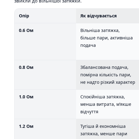
звикли до вільнішої затяжки.
Опір
Як відчувається
0.6 Ом
Вільніша затяжка,
більше пари, активніша
подача
0.8 Ом
Збалансована подача,
помірна кількість пари,
не надто різкий характер
1.0 Ом
Спокійніша затяжка,
менша витрата, м’якше
відчуття
1.2 Ом
Тугіша й економніша
затяжка, менше пари