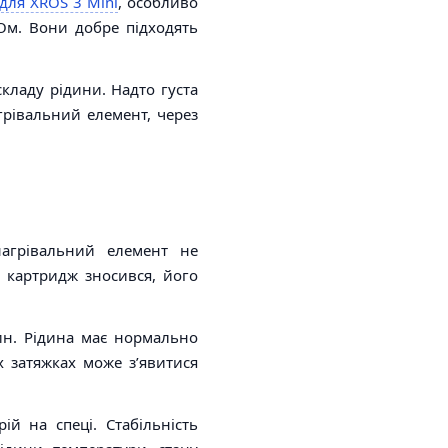
для XROS 3 Mini
, особливо
 Ом. Вони добре підходять
кладу рідини. Надто густа
рівальний елемент, через
нагрівальний елемент не
и картридж зносився, його
ин. Рідина має нормально
 затяжках може з’явитися
й на спеці. Стабільність