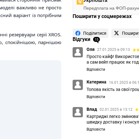
Укрпошта
 моделі важливо не просто
Передплата на ФОП-рахун
існий варіант із потрібним
Поширити у соцмережах
Поділитися
Пошири
інні резервуари серії XROS.
Відгуки
15
ю, спокійнішою, парнішою
Оля
27.01.2025 в 09:13
Просто кайф! Використов
а сам вейп працює як го
Відповісти
Катерина
16.01.2025 в 06:
Топова якість за свої гро
Відповісти
Влад
02.01.2025 в 13:12
Картриджі легко змінюват
швидку доставку і консу
Відповісти