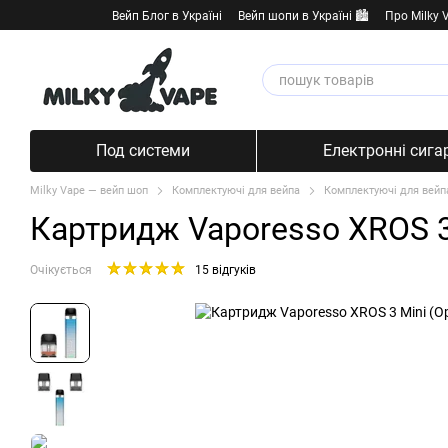
Перейти к основному контенту
Вейп Блог в Україні
Вейп шопи в Україні 🏙️
Про Milky 
Под системи
Електронні сига
Milky Vape — вейп шоп
Комплектуючі для вейпа
Комплектуючі для вейп
Картридж Vaporesso XROS 3 
Очікується
15 відгуків