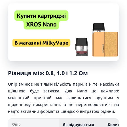
Різниця між 0.8, 1.0 і 1.2 Ом
Опір змінює не тільки кількість пари, а й те, наскільки
щільною буде затяжка. Для Nano це важливо:
маленький пристрій має залишатися зручним у
щоденному використанні, а не перетворюватися на
надто активний формат із швидкою витратою рідини.
Опір
Як відчувається
Коли оби