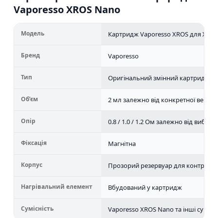
Vaporesso XROS Nano
Модель
Картридж Vaporesso XROS для XRO
Бренд
Vaporesso
Тип
Оригінальний змінний картридж дл
Об’єм
2 мл залежно від конкретної версії
Опір
0.8 / 1.0 / 1.2 Ом залежно від вибра
Фіксація
Магнітна
Корпус
Прозорий резервуар для контролю 
Нагрівальний елемент
Вбудований у картридж
Сумісність
Vaporesso XROS Nano та інші сумісні