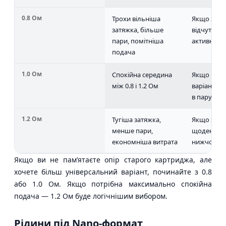
0.8 Ом
Трохи вільніша
Якщо хоче
затяжка, більше
відчуття б
пари, помітніша
активний 
подача
1.0 Ом
Спокійна середина
Якщо потр
між 0.8 і 1.2 Ом
варіант бе
в пару аб
1.2 Ом
Тугіша затяжка,
Якщо хоче
менше пари,
щоденного
економніша витрата
нижчої ви
Якщо ви не пам’ятаєте опір старого картриджа, але
хочете більш універсальний варіант, починайте з 0.8
або 1.0 Ом. Якщо потрібна максимально спокійна
подача — 1.2 Ом буде логічнішим вибором.
Рідини під Nano-формат