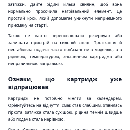
затяжки. Дайте рідині кілька хвилин, щоб вона
нормально просочила нагрівальний елемент. Це
простий крок, який допомагає уникнути неприємного
присмаку на старті.
Також не варто переповнювати резервуар або
залишати пристрій на сильній спеці. Протікання й
нестабільна подача часто пов’язані не з моделлю, а з
рідиною, температурою, зношенням картриджа або
неправильною заправкою.
Ознаки, що картридж уже
відпрацював
Картридж не потрібно міняти за календарем.
Орієнтуйтесь на відчуття: смак став слабшим, з’явилась
гіркота, затяжка стала сухішою, рідина темніє швидше
або подача стала нерівною.
Якщо з’явився присмак гару, краще не намагатися