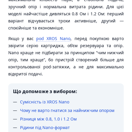
зручний опір і нормальна витрата рідини. Для цієї
моделі найчастіше дивляться 0.8 Ом і 1.2 Ом: перший
варіант відчувається трохи активніше, другий —
спокійніше та економніше.
Якщо у вас
pod XROS Nano
, перед покупкою варто
звірити серію картриджа, об’єм резервуара та опір.
Nano краще не підбирати за принципом “чим нижчий
опір, тим краще”, бо пристрій створений більше для
контрольованої pod-затяжки, а не для максимально
відкритої подачі.
Що допоможе з вибором:
Сумісність із XROS Nano
Чому не варто гнатися за найнижчим опором
Різниця між 0.8, 1.0 і 1.2 Ом
Рідини під Nano-формат