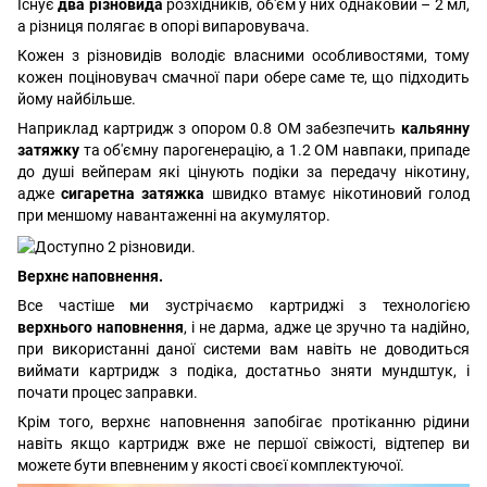
Існує
два різновида
розхідників, об'єм у них однаковий – 2 мл,
а різниця полягає в опорі випаровувача.
Кожен з різновидів володіє власними особливостями, тому
кожен поціновувач смачної пари обере саме те, що підходить
йому найбільше.
Наприклад картридж з опором 0.8 ОМ забезпечить
кальянну
затяжку
та об'ємну парогенерацію, а 1.2 ОМ навпаки, припаде
до душі вейперам які цінують подіки за передачу нікотину,
адже
сигаретна затяжка
швидко втамує нікотиновий голод
при меншому навантаженні на акумулятор.
Верхнє наповнення.
Все частіше ми зустрічаємо картриджі з технологією
верхнього наповнення
, і не дарма, адже це зручно та надійно,
при використанні даної системи вам навіть не доводиться
виймати картридж з подіка, достатньо зняти мундштук, і
почати процес заправки.
Крім того, верхнє наповнення запобігає протіканню рідини
навіть якщо картридж вже не першої свіжості, відтепер ви
можете бути впевненим у якості своєї комплектуючої.