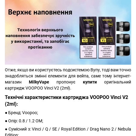
Отже, якщо ви користуєтесь подсистемою Вупу, тоді вам точно
знадобляться змінні елементи для вейпа, саме тому інтернет-
магазин
MilkyVape
пропонує
купити
оригінальний
картридж VOOPOO Vinci V2 (2ml).
Технічні характеристики картриджа VOOPOO Vinci V2
(2ml):
● Бренд: Voopoo;
● Опір: 0.8 / 1.2 ОМ;
● Сумісний з: Vinci / Q / SE / Royal Edition / Drag Nano 2 / Nebula
Edition;