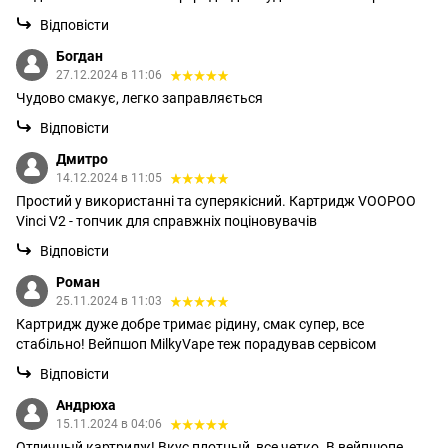
Відповісти
Богдан
27.12.2024 в 11:06
Чудово смакує, легко заправляється
Відповісти
Дмитро
14.12.2024 в 11:05
Простий у використанні та суперякісний. Картридж VOOPOO
Vinci V2 - топчик для справжніх поціновувачів
Відповісти
Роман
25.11.2024 в 11:03
Картридж дуже добре тримає рідину, смак супер, все
стабільно! Вейпшоп MilkyVape теж порадував сервісом
Відповісти
Андрюха
15.11.2024 в 04:06
Отличный картридж! Вкус плотный, все четко. В вейпшопе