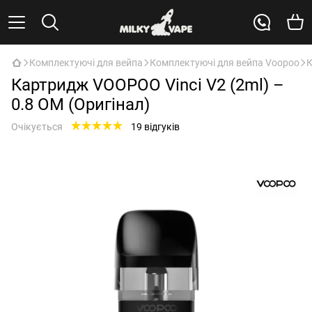
Комплектуючі для вейпа
Комплектуючі для вейпа Voopoo
К
Картридж VOOPOO Vinci V2 (2ml) –
0.8 ОМ (Оригінал)
Очікується
19 відгуків