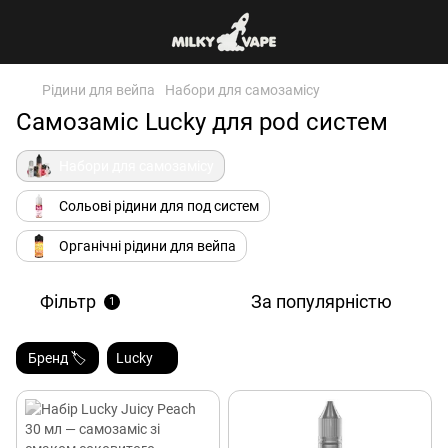
Рідини для вейпа
Набори для самозамісу
Самозаміс Lucky для pod систем
Набори для самозамісу
Сольові рідини для под систем
Органічні рідини для вейпа
Фільтр
За популярністю
1
Бренд 🏷️
Lucky