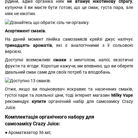
рідини, адже органіка ніяк
не втамує нікотинову спрагу
,
купуючи її ви маєте бути готові, що це смак, густа пара, але
ніяк не нікотин.
Асортимент смаків.
На даний момент лінійка самозамісів крейзі джус налічує
тринадцять ароматів
, які є аналогічними з її сольовою
версією.
Доступні всеможливі
смаки
з ментолом, напої, екзотичні
фрукти та ягоди. Коротше кажучи, ми впевнені, що ви оберете
ідеальний смак саме для своїх потреб та вподобань.
Отже, якщо ви поціновувач яскравих та насичених смаків,
густої пари та лояльної ціни, тоді інтернет магазин
Milky Vape
рекомендує
купити
органічний набір для самозамісу Crazy
Juice.
Комплектація органічного набору для
самозамісу Crazy Juice:
● Ароматизатор 36 мл;