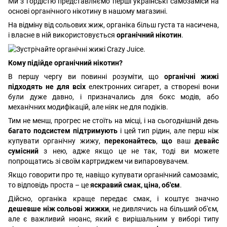
Ми з гордістю представляємо перші українські самозаміси на
основі органічного нікотину в нашому магазині.
На відміну від сольових жиж, органіка більш густа та насичена,
і власне в ній використовується
органічний нікотин
.
Кому підійде органічний нікотин?
В першу чергу ви повинні розуміти, що
органічні жижі
підходять не для всіх
електронних сигарет, а створені вони
були дуже давно, і призначались для бокс модів, або
механічних модифікацій, але ніяк не для подіків.
Тим не менш, прогрес не стоїть на місці, і на сьогоднішній день
багато подсистем підтримують
і цей тип рідин, але перш ніж
купувати органічну жижу,
переконайтесь
,
що
ваш
девайс
сумісний
з нею, адже якщо це не так, тоді ви можете
попрощатись зі своїм картриджем чи випаровувачем.
Якщо говорити про те, навіщо купувати органічний самозаміс,
то відповідь проста – це
яскравий смак, ціна, об'єм
.
Дійсно, органіка краще передає смак, і коштує значно
дешевше ніж сольові жижки
, не дивлячись на більший об'єм,
але є важливий нюанс, який є вирішальним у виборі типу