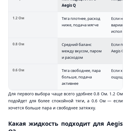
Aegis Q
1.2 Ом
Тяга плотнее, расход
Если нуже
ниже, подача мягче
вариант д
использов
0.8 Ом
Средний баланс
Если поку
между вкусом, паром
Aegis Q вп
и расходом
0.6 Ом
Тяга свободнее, пара
Если хоче
больше, подача
ощущения 
активнее
Для первого выбора чаще всего удобнее 0.8 Ом. 1.2 Ом
подойдет для более спокойной тяги, а 0.6 Ом — если
хочется больше пара и свободнее затяжку.
Какая жидкость подходит для Aegis