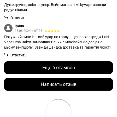
Дуже зручно, якість супер. Вейп-магазин MilkyVape завжди
радує цінами
Ответить
Ірина
05.08.2024 в 07:36
Потужний смак і чіткий удар по горлу – це про картридж Lost
Vape Ursa Baby! Замовляю тільки в мілківейп, бо довіряю
цьому вейпшопу. Завжди швидка доставка та гарантія якості
Ответить
Еще 5 отзывов
Написать отзыв