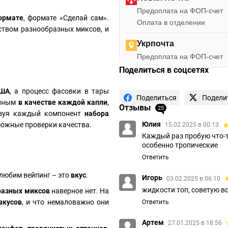
Предоплата на ФОП-счет
ормате
, формате «Сделай сам».
Оплата в отделении
твом разнообразных миксов, и
Укрпочта
Предоплата на ФОП-счет
Поделиться в соцсетях
ША
, а процесс фасовки в тары
Поделиться
Подели
енным
в качестве каждой капли
,
Отзывы
25
льзуя каждый компонент
набора
Юлия
можные проверки качества.
15.02.2025 в 00:13
Каждый раз пробую что-то
особенно тропические
Ответить
 любим вейпинг – это
вкус
.
Игорь
03.02.2025 в 06:10
жидкости топ, советую в
разных миксов
наверное нет. На
вкусов
, и что немаловажно они
Ответить
Артем
27.01.2025 в 18:56