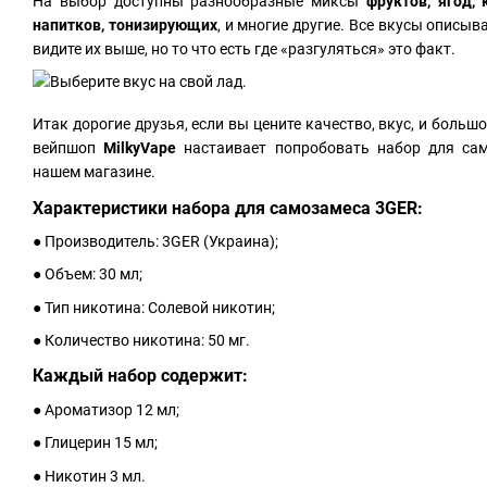
На выбор доступны разнообразные миксы
фруктов, ягод, 
напитков, тонизирующих
, и многие другие. Все вкусы описыв
видите их выше, но то что есть где «разгуляться» это факт.
Итак дорогие друзья, если вы цените качество, вкус, и больш
вейпшоп
MilkyVape
настаивает попробовать набор для са
нашем магазине.
Характеристики набора для самозамеса 3GER:
● Производитель: 3GER (Украина);
● Объем: 30 мл;
● Тип никотина: Солевой никотин;
● Количество никотина: 50 мг.
Каждый набор содержит:
● Ароматизор 12 мл;
● Глицерин 15 мл;
● Никотин 3 мл.