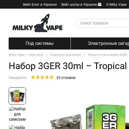
Перейти к основному контенту
Вейп Блог в Украине
Вейп шопы в Украине 🏙️
О Milky Vape
Под системы
Электронные сига
Milky Vape — vape shop
Жидкости для вейпа
Жидкости для вейпа 3GER
Набор 3GER 30ml – Tropica
Ожидается
25 отзывов