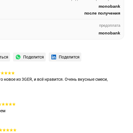
monobank
после получения
предоплата
monobank
ться
Поделится
Поделится
 новое из 3GER, и всё нравится. Очень вкусные смеси,
сем