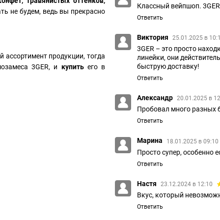
конфет, травянистых оттенков,
Классный вейпшоп. 3GER
ать не будем, ведь вы прекрасно
Ответить
Виктория
25.01.2025 в 10:
3GER – это просто наход
ой ассортимент продукции, тогда
линейки, они действите
быструю доставку!
мозамеса 3GER, и
купить
его в
Ответить
Александр
20.01.2025 в 1
Пробовал много разных 
Ответить
Марина
18.01.2025 в 09:10
Просто супер, особенно 
Ответить
Настя
23.12.2024 в 12:10
Вкус, который невозмож
Ответить