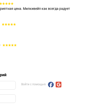
риятная цена. Милкивейп как всегда радует
2
3
арий
Войти с помощью