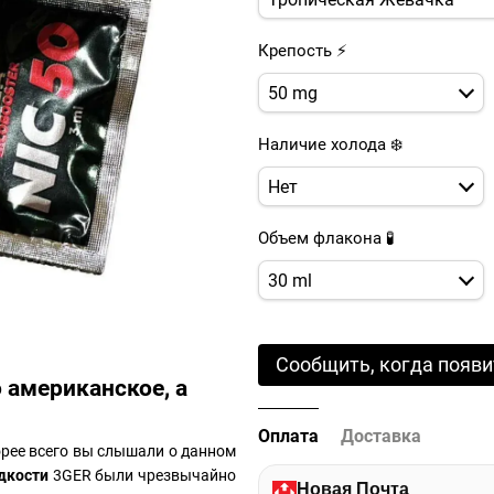
Крепость ⚡
50 mg
Наличие холода ❄️
Нет
Объем флакона 🧪
30 ml
Сообщить, когда появи
 американское, а
Оплата
Доставка
орее всего вы слышали о данном
дкости
3GER были чрезвычайно
Новая Почта