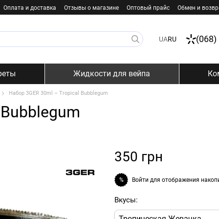
Оплата и доставка
Отзывы о магазине
Оптовый прайс
Обмен и возвр
(068)
UA
RU
реты
Жидкости для вейпа
Ко
Набор 3GER 30ml – Tropical Bubblegum
l Bubblegum
350 грн
Войти
для отображения накоп
%
Вкусы:
Тропическая Жевачка