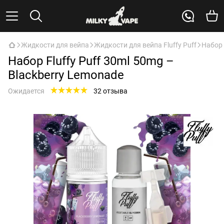
Жидкости для вейпа
Жидкости для вейпа Fluffy Puff
Набор 
Набор Fluffy Puff 30ml 50mg –
Blackberry Lemonade
Ожидается
32 отзыва