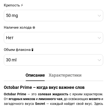
Крепость ⚡
50 mg
Наличие холода ❄️
Нет
Объем флакона 🧪
30 ml
Описание
Характеристики
Octobar Prime – когда вкус важнее слов
Octobar Prime
— это
солевая жидкость
с ярким характером.
От
ягодных миксов
и
лимонного чая
, до освіжающих
мохито
и
загадочного вкуса
Secret
— каждый найдет свой вкус. Здесь