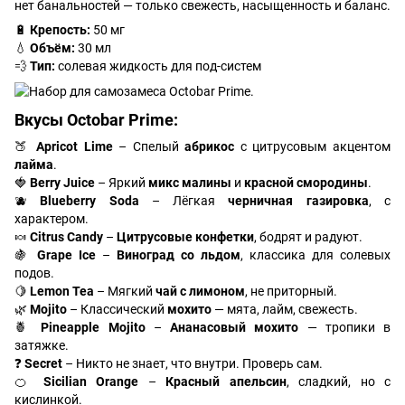
нет банальностей — только свежесть, насыщенность и баланс.
🔋
Крепость:
50 мг
💧
Объём:
30 мл
💨
Тип:
солевая жидкость для под-систем
Вкусы
Octobar Prime
:
🍑
Apricot Lime
– Спелый
абрикос
с цитрусовым акцентом
лайма
.
🍓
Berry Juice
– Яркий
микс малины
и
красной смородины
.
🫐
Blueberry Soda
– Лёгкая
черничная газировка
, с
характером.
🍬
Citrus Candy
–
Цитрусовые конфетки
, бодрят и радуют.
🍇
Grape Ice
–
Виноград со льдом
, классика для солевых
подов.
🍋
Lemon Tea
– Мягкий
чай с лимоном
, не приторный.
🌿
Mojito
– Классический
мохито
— мята, лайм, свежесть.
🍍
Pineapple Mojito
–
Ананасовый мохито
— тропики в
затяжке.
❓
Secret
– Никто не знает, что внутри. Проверь сам.
🍊
Sicilian Orange
–
Красный апельсин
, сладкий, но с
кислинкой.