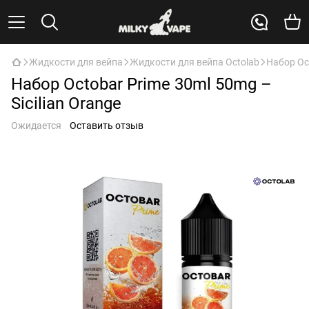
Жидкости для вейпа
Жидкости для вейпа Octolab
Набор Oct
Набор Octobar Prime 30ml 50mg –
Sicilian Orange
Ожидается
Оставить отзыв