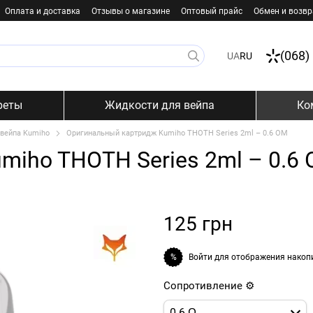
Оплата и доставка
Отзывы о магазине
Оптовый прайс
Обмен и возвр
(068)
UA
RU
реты
Жидкости для вейпа
Ко
вейпа Kumiho
Оригинальный картридж Kumiho THOTH Series 2ml – 0.6 ОМ
miho THOTH Series 2ml – 0.6
125 грн
Войти
для отображения накоп
%
Сопротивление ⚙️
0.6 Ω