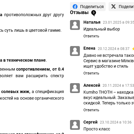
Поделиться
Подели
Отзывы
9
ва
противоположных друг другу
Наталья
23.01.2025 в 09:3
Идеальный выбор
ь суть лишь в цветовой гамме.
Ответить
Елена
20.12.2024 в 08:37
Давно не встречала тако
а в техническом плане
.
Сервис в магазине Мілків
ищет удобство и стиль
ственным
сопротивлением, от 0.4
Ответить
воляет вам расширить спектр
Алексей
20.11.2024 в 17:5
я
солевых жиж,
а спецификация
Kumiho THOTH – находка д
вкус идеальный. Заказыв
костей на основе органического
скидкой. Теперь только 
Ответить
Сергей
23.10.2024 в 10:36
Просто класс