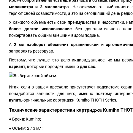
Кроме сопротивления есть еще разница в объеме, здесь прис
миллилитра и 3 миллилитра
. Независимо от выбранного 
теряют своей совместимости, а это на сегодняшний день редко
У каждого объема есть свои преимущества и недостатки, н
более долгое использование
без дополнительного напо
пожертвовать общим внешним видом подика.
А
2 мл наоборот обеспечит органический и эргономичн
заправлять резервуар.
Поэтому, что лучше, это дело индивидуальное, но мы вер
вариант
, который подойдет именно
для вас
.
Итак, если в вашем арсенале присутствует подсистема сери
понадобятся запчасти для него, именно поэтому интерне
купить
оригинальные картриджи Kumiho THOTH Series.
Технические характеристики картриджа Kumiho THOTH
● Бренд: Kumiho;
● Объем: 2 / 3 мл;