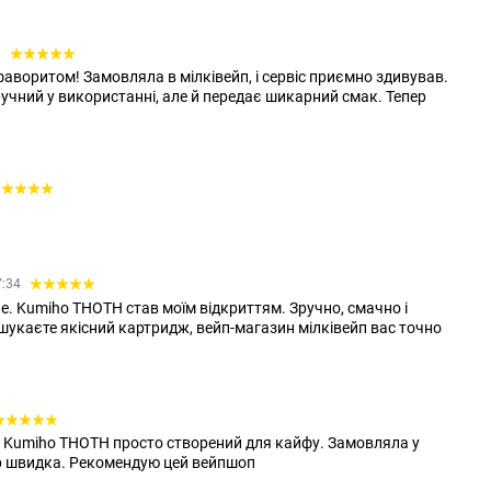
8
аворитом! Замовляла в мілківейп, і сервіс приємно здивував.
учний у використанні, але й передає шикарний смак. Тепер
7:34
. Kumiho THOTH став моїм відкриттям. Зручно, смачно і
шукаєте якісний картридж, вейп-магазин мілківейп вас точно
 Kumiho THOTH просто створений для кайфу. Замовляла у
ер швидка. Рекомендую цей вейпшоп