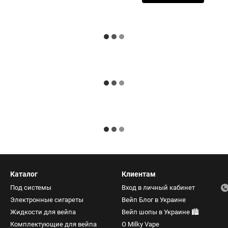
Каталог
Клиентам
Под системы
Вход в личный кабинет
Электронные сигареты
Вейп Блог в Украине
Жидкости для вейпа
Вейп шопы в Украине 🏙️
Комплектующие для вейпа
О Milky Vape