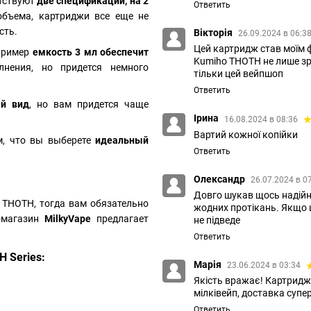
утствуют
две спецификации, на 2
Ответить
объема, картриджи все еще не
сть.
Вікторія
26.09.2024 в 06:3
Цей картридж став моїм ф
апример
емкость 3 мл обеспечит
Kumiho THOTH не лише зр
лнения, но придется немного
тільки цей вейпшоп
Ответить
ый вид
, но вам придется чаще
Ірина
16.08.2024 в 08:36
Вартий кожної копійки
им, что вы выберете
идеальный
Ответить
Олександр
26.07.2024 в 0
Довго шукав щось надійне
и THOTH, тогда вам обязательно
жодних протікань. Якщо 
т-магазин
MilkyVape
предлагает
не підведе
Ответить
 Series:
Марія
23.06.2024 в 03:34
Якість вражає! Картридж
мілківейп, доставка суп
Ответить