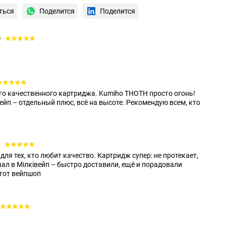
ться
Поделится
Поделится
5
го качественного картриджа. Kumiho THOTH просто огонь!
ейп – отдельный плюс, всё на высоте. Рекомендую всем, кто
3
ля тех, кто любит качество. Картридж супер: не протекает,
ал в Мілківейп – быстро доставили, ещё и порадовали
этот вейпшоп