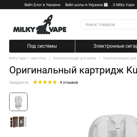
Перейти к основному контенту
Вейп Блог в Украине
Вейп шопы в Украине 🏙️
О Milky Vape
Под системы
Электронные сига
Milky Vape — vape shop
Комплектующие для вейпа
Комплектующие для 
Оригинальный картридж Ku
Ожидается
9 отзывов