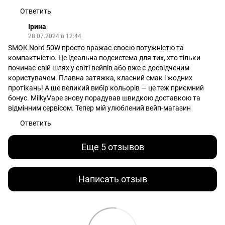
Ответить
Ірина
28.07.2024 в 12:44
SMOK Nord 50W просто вражає своєю потужністю та
компактністю. Це ідеальна подсистема для тих, хто тільки
починає свій шлях у світі вейпів або вже є досвідченим
користувачем. Плавна затяжка, класний смак і жодних
протікань! А ще великий вибір кольорів — це теж приємний
бонус. MilkyVape знову порадував швидкою доставкою та
відмінним сервісом. Тепер мій улюблений вейп-магазин
Ответить
Еще 5 отзывов
Написать отзыв