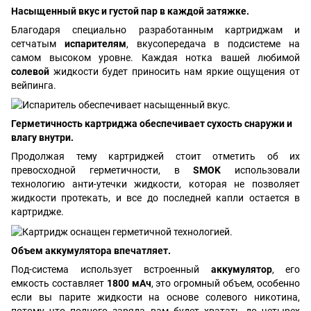
Насыщенный вкус и густой пар в каждой затяжке.
Благодаря специально разработанным картриджам и
сетчатым
испарителям
, вкусопередача в подсистеме на
самом высоком уровне. Каждая нотка вашей любимой
солевой
жидкости будет приносить нам яркие ощущения от
вейпинга.
Герметичность картриджа обеспечивает сухость снаружи и
влагу внутри.
Продолжая тему картриджей стоит отметить об их
превосходной герметичности, в
SMOK
использовали
технологию анти-утечки жидкости, которая не позволяет
жидкости протекать, и все до последней капли остается в
картридже.
Объем аккумулятора впечатляет.
Под-система использует встроенный
аккумулятор
, его
емкость составляет
1800 мАч
, это огромный объем, особенно
если вы парите жидкости на основе солевого никотина,
потому что полного заряда вам будет хватать до четырех