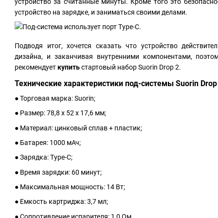
устройство за считанные минуты. Кроме того это безопасно
устройство на зарядке, и заниматься своими делами.
Подводя итог, хочется сказать что устройство действите
дизайна, и заканчивая внутренними компонентами, поэто
рекомендует
купить
стартовый набор Suorin Drop 2.
Технические характеристики под-системы Suorin Drop 
● Торговая марка: Suorin;
● Размер: 78,8 x 52 x 17,6 мм;
● Материал: цинковый сплав + пластик;
● Батарея: 1000 мАч;
● Зарядка: Type-C;
● Время зарядки: 60 минут;
● Максимальная мощность: 14 Вт;
● Емкость картриджа: 3,7 мл;
● Сопротивление испарителя: 1,0 Ом.