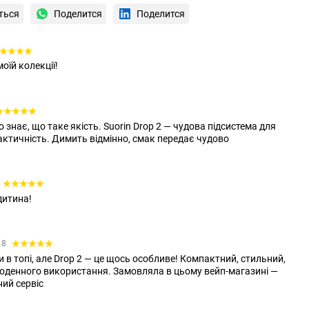
ться
Поделится
Поделится
їй колекції!
 знає, що таке якість. Suorin Drop 2 — чудова підсистема для
практичність. Димить відмінно, смак передає чудово
дитина!
18
и в топі, але Drop 2 — це щось особливе! Компактний, стильний,
щоденного використання. Замовляла в цьому вейп-магазині —
ний сервіс