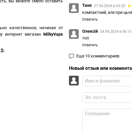
сть, вы можете смело оставить
Таня
27.04.2024 в 03:20
компактний, але при цьо
Ответить
льно качественное, начиная от
Олексій
24.04.2024 в 06:1
му интернет магазин
MilkyVape
топ
Ответить
2:
Еще 10 комментариев
Новый отзыв или коммент