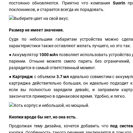
постоянно обновляются. Приятно что компания
Suorin
пр
поклонников, и старается всегда их порадовать.
Размер не имеет значения.
Судя по небольшим габаритам устройства можно сдела
характеристики также оставляют желать лучшего, но это так.
● Аккумулятор
1000 мАч
позволяет использовать устройство 
парении. Отныне можете смело парить без ограничений,
разрядится в самый ответственный момент.
●
Картридж
с объемом
3.7 мл
идеально совместим с аккумуля
картриджа действительно большая, он идеально подходит к
если вы полностью зарядили девайс, и заправили картр
закончатся примерно в одинаковое время. Удобно, и легко.
Кнопки вроде бы нет, но она есть.
Продолжая тему дизайна, хочется добавить что
под систе
кнопки. Особенность такого решения заключается в том что