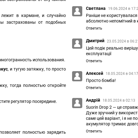
Светлана
19.06.2024 в 17:
 лежит в кармане, и случайно
Раніше не користувалася 
абсолютно непомітний в 
вы застрахованы от подобных
Ответить
Дмитрий
23.05.2024 в 06:
Цей подік реально вирішує
експлуатації
 многогранность использования.
Ответить
кус
, и тугую затяжку, то просто
Алексей
18.05.2024 в 04:1
Просто бомба!
жку, тогда полностью откройте
Ответить
Андрій
18.05.2024 в 02:13
стите регулятор посередине.
Suorin Drop 2 — це справж
Дуже зручний у використ
саме цей варіант, і я не
акумулятор тримає довго
Ответить
 позволяет полностью зарядить