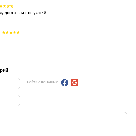
му достатньо потужний.
5
арий
Войти с помощью