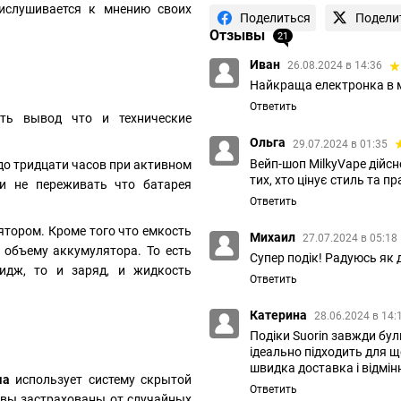
ислушивается к мнению своих
Поделиться
Подели
Отзывы
21
Иван
26.08.2024 в 14:36
Найкраща електронка в мо
Ответить
ть вывод что и технические
Ольга
29.07.2024 в 01:35
Вейп-шоп MilkyVape дійсно
до тридцати часов при активном
тих, хто цінує стиль та 
 и не переживать что батарея
Ответить
тором. Кроме того что емкость
Михаил
27.07.2024 в 05:18
 объему аккумулятора. То есть
Супер подік! Радуюсь як 
идж, то и заряд, и жидкость
Ответить
Катерина
28.06.2024 в 14:
Подіки Suorin завжди бул
ідеально підходить для 
швидка доставка і відмін
ма
использует систему скрытой
Ответить
 вы застрахованы от случайных