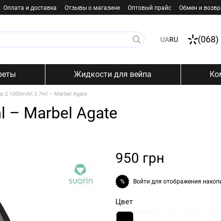
Оплата и доставка
Отзывы о магазине
Оптовый прайс
Обмен и возвр
(068)
UA
RU
реты
Жидкости для вейпа
Ко
op 2 1000mAh 3.7ml – Marbel Agate
l – Marbel Agate
950 грн
Войти
для отображения накоп
%
Цвет