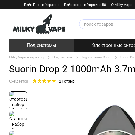
Перейти к основному контенту
Вейп Блог в Украине
Вейп шопы в Украине 🏙️
О Milky Vape
Под системы
Электронные сига
Milky Vape — vape shop
Под системы
Под системы Suorin
Suorin Dr
Suorin Drop 2 1000mAh 3.7m
Ожидается
21 отзыв