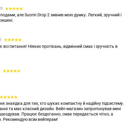
20
подами, але Suorin Drop 2 змінив мою думку. Легкий, зручний і
кишені.
21
 всі питання! Ніяких протікань, відмінний смак і зручність в
7
ня знахідка для тих, хто шукає компактну й надійну підсистему.
анні та має класний дизайн. Вейп-магазин запропонував мені
 пошкодував. Працює бездоганно, смак передається чітко, а
. Рекомендую всім вейперам!