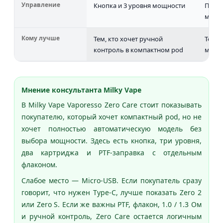
Управление
Кнопка и 3 уровня мощности
Проще
мощн
Кому лучше
Тем, кто хочет ручной
Тем, 
контроль в компактном pod
мл и 
Мнение консультанта Milky Vape
В Milky Vape Vaporesso Zero Care стоит показывать
покупателю, который хочет компактный pod, но не
хочет полностью автоматическую модель без
выбора мощности. Здесь есть кнопка, три уровня,
два картриджа и PTF-заправка с отдельным
флаконом.
Слабое место — Micro-USB. Если покупатель сразу
говорит, что нужен Type-C, лучше показать Zero 2
или Zero S. Если же важны PTF, флакон, 1.0 / 1.3 Ом
и ручной контроль, Zero Care остается логичным