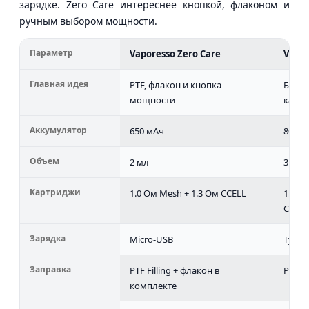
зарядке. Zero Care интереснее кнопкой, флаконом и
ручным выбором мощности.
Параметр
Vaporesso Zero Care
Vapor
Главная идея
PTF, флакон и кнопка
Больш
мощности
картр
Аккумулятор
650 мАч
800 м
Объем
2 мл
3 мл
Картриджи
1.0 Ом Mesh + 1.3 Ом CCELL
1.0 О
CCELL
Зарядка
Micro-USB
Type-
Заправка
PTF Filling + флакон в
PTF Fi
комплекте