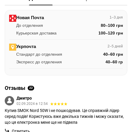
Новая Почта
1–3 дня
До отделения
80–100 грн
Курьерская доставка
100–120 грн
Укрпочта
2–5 дней
Стандарт до отделения
40–60 грн
Экспресс до отделения
40–60 гр
Отзывы
22
Дмитро
02.09.2024 в 12:54
Купив SMOK Nord 50W і не пошкодував. Це справжній лідер
серед подів! Користуюсь вже декілька тижнів і можу сказати,
що ця електронка мене ще не підвела
Ответить