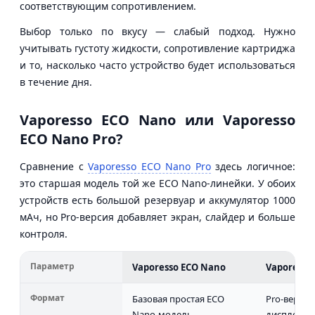
соответствующим сопротивлением.
Выбор только по вкусу — слабый подход. Нужно
учитывать густоту жидкости, сопротивление картриджа
и то, насколько часто устройство будет использоваться
в течение дня.
Vaporesso ECO Nano или Vaporesso
ECO Nano Pro?
Сравнение с
Vaporesso ECO Nano Pro
здесь логичное:
это старшая модель той же ECO Nano-линейки. У обоих
устройств есть большой резервуар и аккумулятор 1000
мАч, но Pro-версия добавляет экран, слайдер и больше
контроля.
Параметр
Vaporesso ECO Nano
Vaporesso
Формат
Базовая простая ECO
Pro-верси
Nano-модель
дисплеем