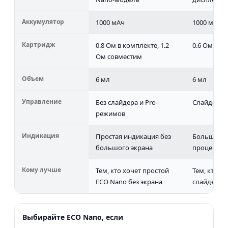
Аккумулятор
1000 мАч
1000 мАч
Картридж
0.8 Ом в комплекте, 1.2
0.6 Ом Lus
Ом совместим
Объем
6 мл
6 мл
Управление
Без слайдера и Pro-
Слайдер ai
режимов
Индикация
Простая индикация без
Большой д
большого экрана
процентах
Кому лучше
Тем, кто хочет простой
Тем, кто х
ECO Nano без экрана
слайдер и
Выбирайте ECO Nano, если