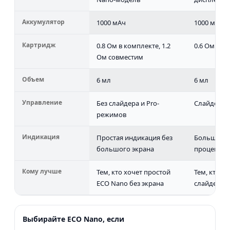
Аккумулятор
1000 мАч
1000 мАч
Картридж
0.8 Ом в комплекте, 1.2
0.6 Ом Lus
Ом совместим
Объем
6 мл
6 мл
Управление
Без слайдера и Pro-
Слайдер ai
режимов
Индикация
Простая индикация без
Большой д
большого экрана
процентах
Кому лучше
Тем, кто хочет простой
Тем, кто х
ECO Nano без экрана
слайдер и
Выбирайте ECO Nano, если