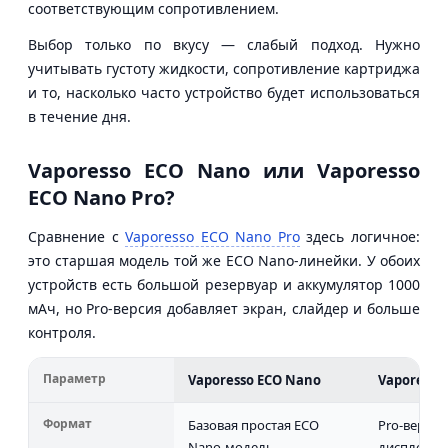
соответствующим сопротивлением.
Выбор только по вкусу — слабый подход. Нужно
учитывать густоту жидкости, сопротивление картриджа
и то, насколько часто устройство будет использоваться
в течение дня.
Vaporesso ECO Nano или Vaporesso
ECO Nano Pro?
Сравнение с
Vaporesso ECO Nano Pro
здесь логичное:
это старшая модель той же ECO Nano-линейки. У обоих
устройств есть большой резервуар и аккумулятор 1000
мАч, но Pro-версия добавляет экран, слайдер и больше
контроля.
Параметр
Vaporesso ECO Nano
Vaporesso
Формат
Базовая простая ECO
Pro-верси
Nano-модель
дисплеем