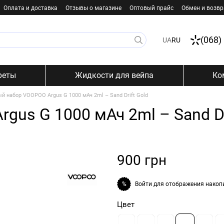
Оплата и доставка
Отзывы о магазине
Оптовый прайс
Обмен и возвр
(068)
UA
RU
реты
Жидкости для вейпа
Ко
й набор VOOPOO Argus G 1000 мАч 2ml – Sand Drift Gold
gus G 1000 мАч 2ml – Sand Dr
900 грн
Войти
для отображения накоп
%
Цвет