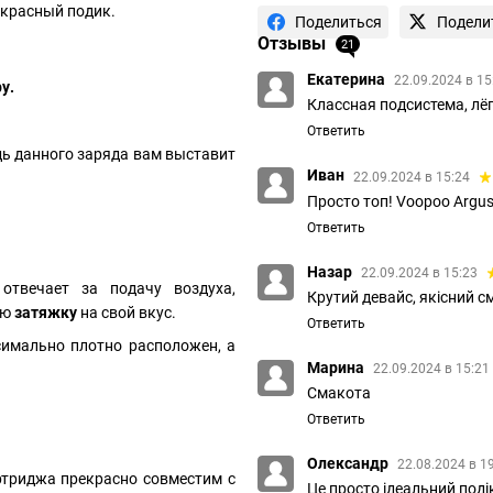
рекрасный подик.
Поделиться
Подели
Отзывы
21
Екатерина
22.09.2024 в 1
у.
Классная подсистема, лё
Ответить
дь данного заряда вам выставит
Иван
22.09.2024 в 15:24
Просто топ! Voopoo Argu
Ответить
Назар
22.09.2024 в 15:23
отвечает за подачу воздуха,
Крутий девайс, якісний с
ую
затяжку
на свой вкус.
Ответить
симально плотно расположен, а
Марина
22.09.2024 в 15:21
Смакота
Ответить
Олександр
22.08.2024 в 1
ртриджа прекрасно совместим с
Це просто ідеальний подік