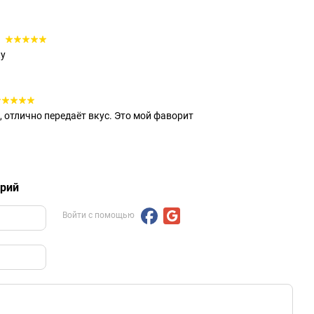
6
ку
, отлично передаёт вкус. Это мой фаворит
арий
Войти с помощью