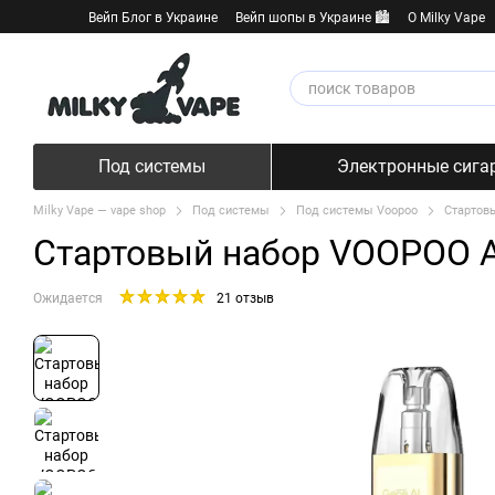
Перейти к основному контенту
Вейп Блог в Украине
Вейп шопы в Украине 🏙️
О Milky Vape
Под системы
Электронные сига
Milky Vape — vape shop
Под системы
Под системы Voopoo
Стартовы
Стартовый набор VOOPOO Ar
Ожидается
21 отзыв