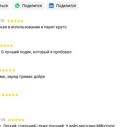
ться
Поделится
Поделится
5:26
гкая в использовании и парит круто
s G лучший подик, который я пробовал.
мак, заряд тримає добре.
9:56
. Легкий, стильний і дуже зручний. У вейп-магазині MilkyVape