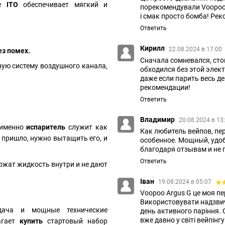
же
ITO
обеспечивает мягкий и
порекомендували Voopoo A
і смак просто бомба! Рек
Ответить
Кирилл
22.08.2024 в 17:00
ез помех.
Сначала сомневался, стои
ую систему воздушного канала,
обходился без этой элек
даже если парить весь де
рекомендации!
Ответить
Владимир
20.08.2024 в 13
 именно
испаритель
служит как
Как любитель вейпов, пер
я пришло, нужно вытащить его, и
особенное. Мощный, удо
благодаря отзывам и не 
Ответить
жат жидкость внутри и не дают
Іван
19.08.2024 в 05:07
Voopoo Argus G це моя пе
Використовувати надзвич
дача и мощные технические
день активного паріння. 
вже давно у світі вейпін
агает
купить
стартовый набор