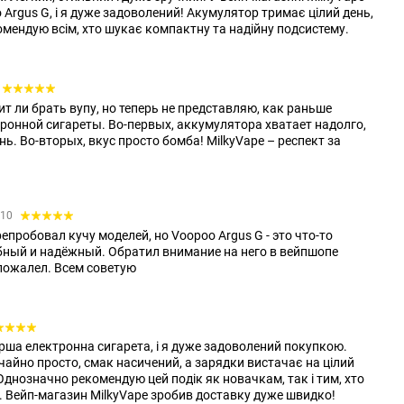
rgus G, і я дуже задоволений! Акумулятор тримає цілий день,
омендую всім, хто шукає компактну та надійну подсистему.
т ли брать вупу, но теперь не представляю, как раньше
тронной сигареты. Во-первых, аккумулятора хватает надолго,
нь. Во-вторых, вкус просто бомба! MilkyVape – респект за
:10
епробовал кучу моделей, но Voopoo Argus G - это что-то
бный и надёжный. Обратил внимание на него в вейпшопе
пожалел. Всем советую
рша електронна сигарета, і я дуже задоволений покупкою.
айно просто, смак насичений, а зарядки вистачає на цілий
Однозначно рекомендую цей подік як новачкам, так і тим, хто
гу. Вейп-магазин MilkyVape зробив доставку дуже швидко!