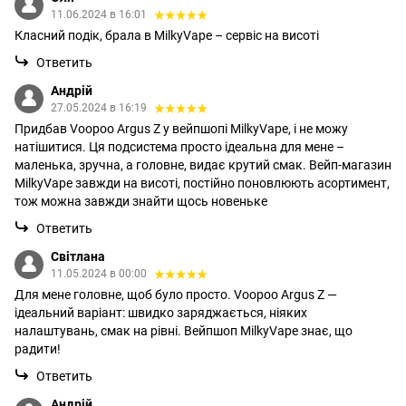
11.06.2024 в 16:01
Класний подік, брала в MilkyVape – сервіс на висоті
Ответить
Андрій
27.05.2024 в 16:19
Придбав Voopoo Argus Z у вейпшопі MilkyVape, і не можу
натішитися. Ця подсистема просто ідеальна для мене –
маленька, зручна, а головне, видає крутий смак. Вейп-магазин
MilkyVape завжди на висоті, постійно поновлюють асортимент,
тож можна завжди знайти щось новеньке
Ответить
Світлана
11.05.2024 в 00:00
Для мене головне, щоб було просто. Voopoo Argus Z —
ідеальний варіант: швидко заряджається, ніяких
налаштувань, смак на рівні. Вейпшоп MilkyVape знає, що
радити!
Ответить
Андрій