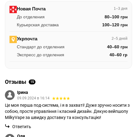
Новая Почта
1–3 дня
До отделения
80–100 грн
Курьерская доставка
100–120 грн
Укрпочта
2–5 дней
Стандарт до отделения
40–60 грн
Экспресс до отделения
40–60 гр
Отзывы
15
Ірина
09.09.2024 в 16:14
Це моя перша под-система, і я в захваті! Дуже зручно носити з
собою, просте управління і класний дизайн. Дякую вейпшопу
MilkyVape за швидку доставку та консультацію!
Ответить
Оля