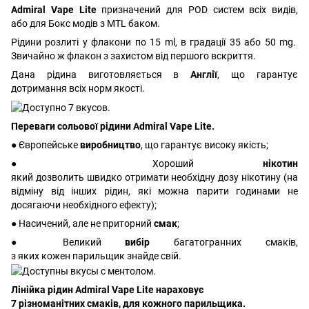
Admiral Vape Lite
призначений для POD систем всіх видів,
або для Бокс модів з MTL баком.
Рідини розлиті у флакони по 15 ml, в градації 35 або 50 mg.
Звичайно ж флакон з захистом від першого вскриття.
Дана рідина виготовляється в
Англії
, що гарантує
дотримання всіх норм якості.
Переваги сольової рідини Admiral Vape Lite.
● Європейське
виробництво
, що гарантує високу якість;
● Хороший
нікотин
який дозволить швидко отримати необхідну дозу нікотину (на
відміну від інших рідин, які можна парити годинами не
досягаючи необхідного ефекту);
● Насичений, але не приторний
смак
;
● Великий
вибір
багатогранних смаків,
з яких кожен парильщик знайде свій.
Лінійка рідин Admiral Vape Lite нараховує
7 різноманітних смаків, для кожного парильщика.