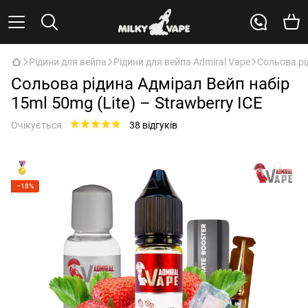
Рідини для вейпа
Рідини для вейпа Admiral Vape
Сольова рід
Сольова рідина Адмірал Вейп набір
15ml 50mg (Lite) – Strawberry ICE
Очікується
38 відгуків
−18%