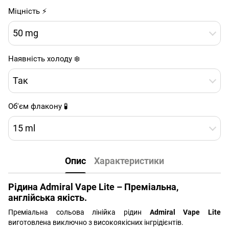
Міцність ⚡
50 mg
Наявність холоду ❄️
Так
Об'єм флакону 🧪
15 ml
Опис
Характеристики
Рідина Admiral Vape Lite – Преміальна,
англійська якість.
Преміальна сольова лінійка рідин
Admiral Vape Lite
виготовлена виключно з високоякісних інгрідієнтів.