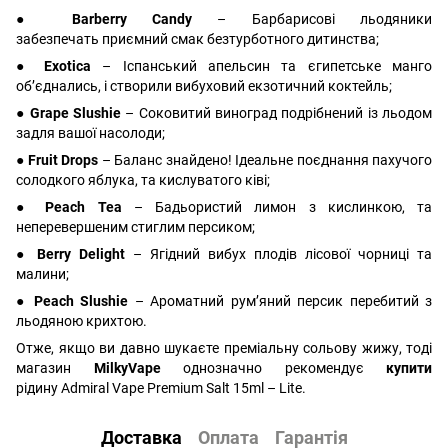
● Barberry Candy
– Барбарисові льодяники
забезпечать приємний смак безтурботного дитинства;
● Exotica
– Іспанський апельсин та єгипетське манго
об’єднались, і створили вибуховий екзотичний коктейль;
● Grape Slushie
– Соковитий виноград подрібнений із льодом
задля вашої насолоди;
● Fruit Drops
– Баланс знайдено! Ідеальне поєднання пахучого
солодкого яблука, та кислуватого ківі;
● Peach Tea
– Бадьористий лимон з кислинкою, та
неперевершеним стиглим персиком;
● Berry Delight
– Ягідний вибух плодів лісової чорниці та
малини;
● Peach Slushie
– Ароматний рум’яний персик перебитий з
льодяною крихтою.
Отже, якщо ви давно шукаєте преміальну сольову жижу, тоді
магазин
MilkyVape
однозначно рекомендує
купити
рідину Admiral Vape Premium Salt 15ml – Lite.
Доставка
Оплата
Гарантія