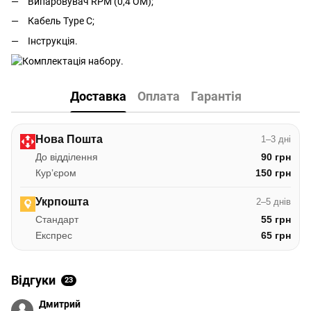
Випаровувач RPM (0,4 ОМ);
Кабель Type C;
Інструкція.
Доставка
Оплата
Гарантія
Нова Пошта
1–3 дні
До відділення
90 грн
Курʼєром
150 грн
Укрпошта
2–5 днів
Стандарт
55 грн
Експрес
65 грн
Відгуки
23
Дмитрий