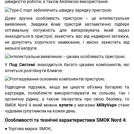
швидкістю роботи, а також безпекою використання.
Дуже зручна особливість пристрою – це інтелектуальне
виявлення. Завдяки йому пристрій автоматично підбере
оптимальну потужність для випаровувача який зараз
знаходиться в пристрої, захистить вас від надмірної затяжки,
не допустить короткого замикання, і звісно захистить від
низької напруги.
У
Под Системі
знаходиться багато цікавих компонентів, які
хочеться розглянути ближче.
Підводячи підсумок, якщо ви цінуєте об'ємну батарею та
картридж, полюбляєте використовувати як сольову, так і
органічну рідину, а також піклуєтесь про свою безпеку, то
SMOK Nord 4 який можна
купити
у магазині
MilkyVape
стане
чудовим супутником на кожен день.
Особливості та технічні характеристики SMOK Nord 4:
● Торгова марка: SMOK;