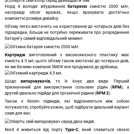
Норд 4 володіє вбудованою
батареєю
ємністю 2000 мАг,
насправді обсяг вражає, якщо врахувати достатньо
компактні розміри девайсу.
Об'єму легко вистачить на користування до чотирьох днів без
підзарядки, більше не потрібно переживати про розрядження
батареї у самий відповідальний момент.
Картридж
виготовлений з високоякісного пластику має
ємність 4.5 мл, цього об'єму також вистачає до чотирьох днів,
як ми бачимо компанія SMOK все продумала до дрібниць.
Щодо
випаровувачів
, то їх існує два види. Перший
призначений для використання сольових рідин (
RPM
), а
другий ідеально підійде для органічної рідини (
RPM 2
).
Також є безліч підвидів, які відрізняються між собою
потужністю, спробуйте кожен, щоб підібрати ідеальний варіант
саме для вас.
Nord 4 живиться від порту
Type-C
, який славиться своєю