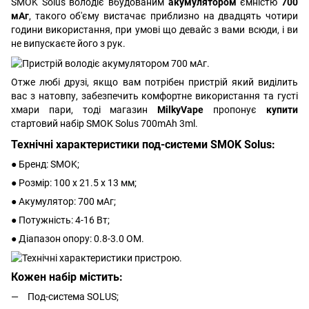
SMOK Solus володіє вбудованим
акумулятором
ємністю
700
мАг
, такого об'єму вистачає приблизно на двадцять чотири
години використання, при умові що девайс з вами всюди, і ви
не випускаєте його з рук.
Отже любі друзі, якщо вам потрібен пристрій який виділить
вас з натовпу, забезпечить комфортне використання та густі
хмари пари, тоді магазин
MilkyVape
пропонує
купити
стартовий набір SMOK Solus 700mAh 3ml.
Технічні характеристики под-системи SMOK Solus:
● Бренд: SMOK;
● Розмір: 100 х 21.5 х 13 мм;
● Акумулятор: 700 мАг;
● Потужність: 4-16 Вт;
● Діапазон опору: 0.8-3.0 ОМ.
Кожен набір містить:
Под-система SOLUS;