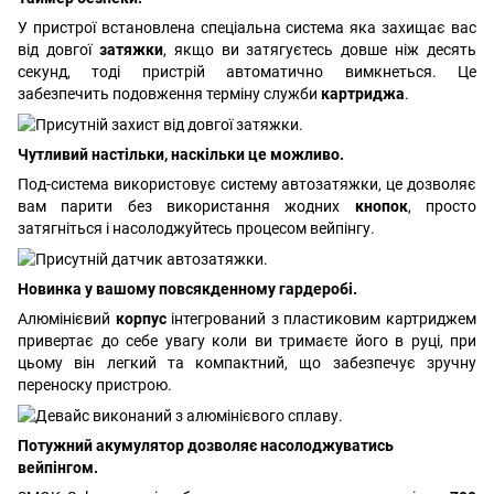
У пристрої встановлена спеціальна система яка захищає вас
від довгої
затяжки
, якщо ви затягуєтесь довше ніж десять
секунд, тоді пристрій автоматично вимкнеться. Це
забезпечить подовження терміну служби
картриджа
.
Чутливий настільки, наскільки це можливо.
Под-система використовує систему автозатяжки, це дозволяє
вам парити без використання жодних
кнопок
, просто
затягніться і насолоджуйтесь процесом вейпінгу.
Новинка у вашому повсякденному гардеробі.
Алюмінієвий
корпус
інтегрований з пластиковим картриджем
привертає до себе увагу коли ви тримаєте його в руці, при
цьому він легкий та компактний, що забезпечує зручну
переноску пристрою.
Потужний акумулятор дозволяє насолоджуватись
вейпінгом.