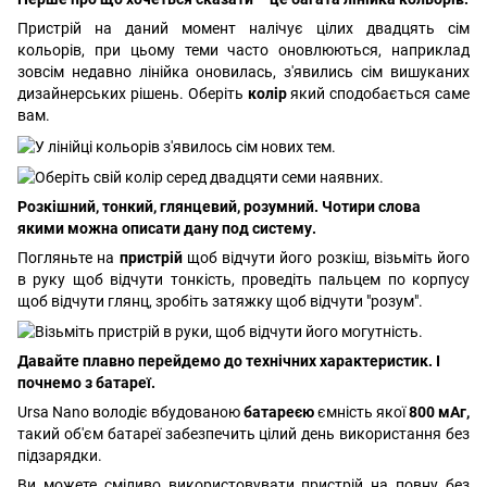
Пристрій на даний момент налічує цілих двадцять сім
кольорів, при цьому теми часто оновлюються, наприклад
зовсім недавно лінійка оновилась, з'явились сім вишуканих
дизайнерських рішень. Оберіть
колір
який сподобається саме
вам.
Розкішний, тонкий, глянцевий, розумний. Чотири слова
якими можна описати дану под систему.
Погляньте на
пристрій
щоб відчути його розкіш, візьміть його
в руку щоб відчути тонкість, проведіть пальцем по корпусу
щоб відчути глянц, зробіть затяжку щоб відчути "розум".
Давайте плавно перейдемо до технічних характеристик. І
почнемо з батареї.
Ursa Nano володіє вбудованою
батареєю
ємність якої
800 мАг,
такий об'єм батареї забезпечить цілий день використання без
підзарядки.
Ви можете сміливо використовувати пристрій на повну без