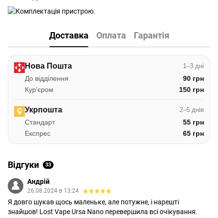
Доставка
Оплата
Гарантія
Нова Пошта
1–3 дні
До відділення
90 грн
Курʼєром
150 грн
Укрпошта
2–5 днів
Стандарт
55 грн
Експрес
65 грн
Відгуки
33
Андрій
26.08.2024 в 13:24
Я довго шукав щось маленьке, але потужне, і нарешті
знайшов! Lost Vape Ursa Nano перевершила всі очікування.