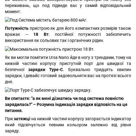
переживань, що под підведе вас у самий відповідальний
момент.
Потужність
пристрою як для його компактних розмірів також
вражає –
18 Вт
. постійної потужності забезпечить
використання як сольових так і органічних рідин.
Як ви могли помітити Ursa Nano йде в ногу з трендами, тому на
нижній частині корпусу пристутній порт для швидкої та
безпечної
зарядки Type-C
. Буквально тридцять хвилин
зарядки, і девайс готовий задовольняти вас на протязі всього
дня.
Ви спитаєте: "а як мені дізнатись чи под система повністю
зарядилась?" – Розумна індикація зарядки відповість на це
питання.
При
затяжці
на нижній частині корпусу загорається індикатор
який підсвічується певним кольором залежно від рівня
заряду.