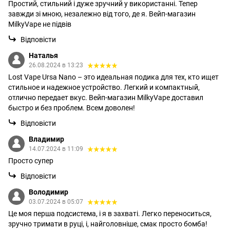
Простий, стильний і дуже зручний у використанні. Тепер
завжди зі мною, незалежно від того, де я. Вейп-магазин
MilkyVape не підвів
Відповісти
Наталья
26.08.2024 в 13:23
Lost Vape Ursa Nano – это идеальная подика для тех, кто ищет
стильное и надежное устройство. Легкий и компактный,
отлично передает вкус. Вейп-магазин MilkyVape доставил
быстро и без проблем. Всем доволен!
Відповісти
Владимир
14.07.2024 в 11:09
Просто супер
Відповісти
Володимир
03.07.2024 в 05:07
Це моя перша подсистема, і я в захваті. Легко переноситься,
зручно тримати в руці, і, найголовніше, смак просто бомба!