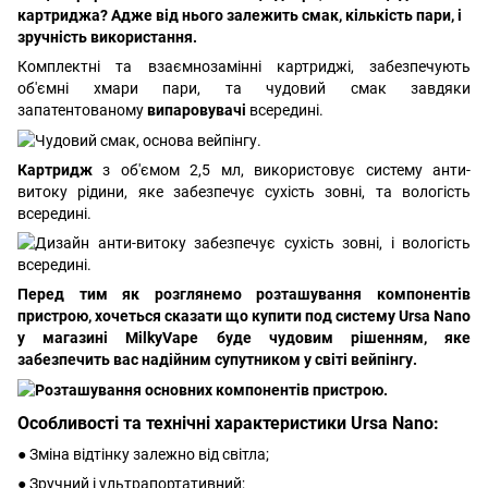
картриджа? Адже від нього залежить смак, кількість пари, і
зручність використання.
Комплектні та взаємнозамінні картриджі, забезпечують
об'ємні хмари пари, та чудовий смак завдяки
запатентованому
випаровувачі
всередині.
Картридж
з об'ємом 2,5 мл, використовує систему анти-
витоку рідини, яке забезпечує сухість зовні, та вологість
всередині.
Перед тим як розглянемо розташування компонентів
пристрою, хочеться сказати що купити под систему Ursa Nano
у магазині MilkyVape буде чудовим рішенням, яке
забезпечить вас надійним супутником у світі вейпінгу.
Особливості та технічні характеристики Ursa Nano:
● Зміна відтінку залежно від світла;
● Зручний і ультрапортативний;