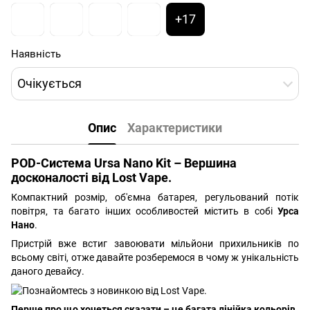
+17
Наявність
Очікується
Опис
Характеристики
POD-Система Ursa Nano Kit – Вершина
досконалості від Lost Vape.
Компактний розмір, об'ємна батарея, регульований потік
повітря, та багато інших особливостей містить в собі
Урса
Нано
.
Пристрій вже встиг завоювати мільйони прихильників по
всьому світі, отже давайте розберемося в чому ж унікальність
даного девайсу.
Перше про що хочеться сказати – це багата лінійка кольорів.