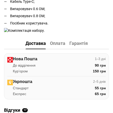
Кабель Type-C;
Випаровувач 0.6 ОМ;
Випаровувач 0.8 ОМ;
Посібник користувача.
Доставка
Оплата
Гарантія
Нова Пошта
1–3 дні
До відділення
90 грн
Курʼєром
150 грн
Укрпошта
2–5 днів
Стандарт
55 грн
Експрес
65 грн
Відгуки
17