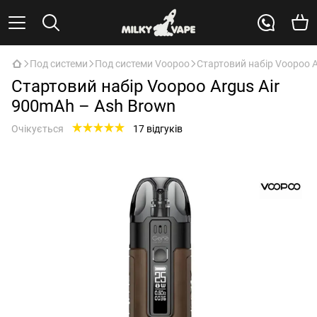
Под системи
Под системи Voopoo
Стартовий набір Voopoo A
Стартовий набір Voopoo Argus Air
900mAh – Ash Brown
Очікується
17 відгуків