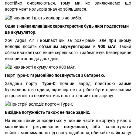
постійно оновлюються, тому ми не виключаємо що
асортимент кольорів значно збільшився.
Одна з найважливіших характеристик будь якої подсистеми
це акумулятор.
Хоч Argus Air і компактний за розмірами, але при цьому
володіє досить об'ємним
акумулятором
в
900 мАг
. Такий
об'єм вважається вище середнього, і забезпечує безперервне
використання до двох днів.
Порт Type-C гармонійно поєднується з батареєю.
Завдяки порту
Type-C
повний заряд пристрою займе
буквально пів години, відтепер не потрібно бути прив'язаним
до розетки, та перейматись про поточний стан заряду.
Вихідна потужність також не пасе задніх.
На екрані який знаходиться у нижній частині корпусу у вас є
можливість регулювання
потужності
, аби налаштувати
вейпінг максимально під свої уподобання, обирайте найкращу