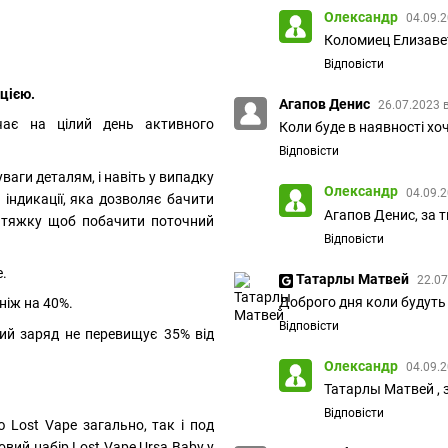
Олександр
04.09.2
Коломиец Елизавет
Відповісти
цією.
Агапов Денис
26.07.2023 
ачає на цілий день активного
Коли буде в наявностi хо
Відповісти
ваги деталям, і навіть у випадку
Олександр
04.09.2
 індикації, яка дозволяє бачити
Агапов Денис, за 
затяжку щоб побачити поточний
Відповісти
е.
Татарлы Матвей
22.07
Доброго дня коли будуть 
ніж на 40%.
Відповісти
ий заряд не перевищує 35% від
Олександр
04.09.2
Татарлы Матвей , 
Відповісти
Lost Vape загально, так і под
вий набір Lost Vape Ursa Baby у