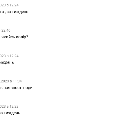
023 в 12:24
а , за тиждень
в 22:40
ч якийсь колiр?
023 в 12:24
тиждень
.2023 в 11:34
в наявності поди
023 в 12:23
за тиждень