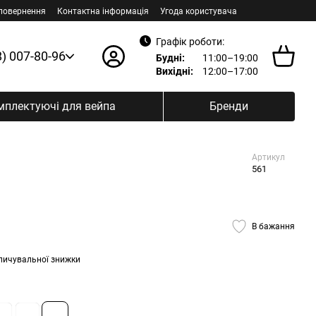
 повернення
Контактна інформація
Угода користувача
Графік роботи:
8) 007-80-96
Будні:
11:00–19:00
Вихідні:
12:00–17:00
мплектуючі для вейпа
Бренди
Артикул
561
В бажання
пичувальної знижки