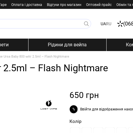
Vape
Оплата і доставка
Відгуки про магазин
Оптовий прайс
Обмін та
(06
UA
RU
рети
Рідини для вейпа
Ко
pe Ursa Baby 800 мАг 2.5ml – Flash Nightmare
 2.5ml – Flash Nightmare
650 грн
Ввійти
для відображення нако
%
Колір