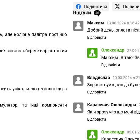
Поділитися
Пошири
Відгуки
46
Максим
13.06.2024 в 16:4
Добрий день, оплата післ
, але колірна палітра постійно
Відповісти
Олександр
ов'язоково оберете варіант який
27.06.2
Максим , Вітаю! Зв
Відповісти
Владислав
20.03.2024 в 2
Здравствуйте, когда буд
осить унікальною технологією, а
Відповісти
Карасевич Олександра
мулятор, та інші компоненти
Як я зрозумію що мені ві
Відповісти
Олександр
05.01.2
Карасевич Олексан