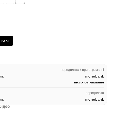
ться
передплата / при отриманні
ок
monobank
після отримання
передплата
ок
monobank
Відео