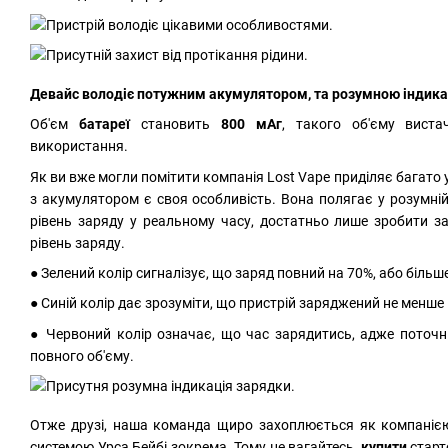
Девайс володіє потужним акумулятором, та розумною індика
Об'єм
батареї
становить
800 мАг
, такого об'єму вист
використання.
Як ви вже могли помітити компанія Lost Vape приділяє багато у
з акумулятором є своя особливість. Вона полягає у розумній
рівень заряду у реальному часу, достатньо лише зробити 
рівень заряду.
● Зелений колір сигналізує, що заряд повний на 70%, або більш
● Синій колір дає зрозуміти, що пристрій заряджений не менше 
● Червоний колір означає, що час зарядитись, адже поточн
повного об'єму.
Отже друзі, наша команда щиро захоплюється як компанією 
системою Урса Бейбі зокрема. Тому не вагайтесь,
купити
старто