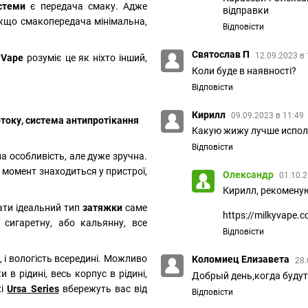
стеми
є передача смаку. Адже
відправки
 якщо смакопередача мінімальна,
Відповісти
Святослав П
12.09.2023 в 
 Vape
розуміє це як ніхто інший,
Коли буде в наявності?
Відповісти
Кирилл
09.09.2023 в 11:49
току, система антипротікання
Какую жижу лучше испол
Відповісти
а особливість, але дуже зручна.
 момент знаходиться у пристрої,
Олександр
01.10.2
Кирилл, рекоменую
ати ідеальний тип
затяжки
саме
https://milkyvape.
сигаретну, або кальянну, все
Відповісти
 і вологість всередині. Можливо
Коломиец Елизавета
28.
в рідині, весь корпус в рідині,
Добрый день,когда будут
жі
Ursa Series
вбережуть вас від
Відповісти