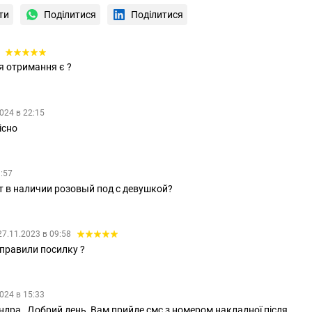
ти
Поділитися
Поділитися
2
я отримання є ?
024 в 22:15
існо
1:57
ет в наличии розовый под с девушкой?
27.11.2023 в 09:58
дправили посилку ?
024 в 15:33
дра , Добрий день, Вам прийде смс з номером накладної після