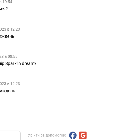
в 19:54
ься?
023 в 12:23
тиждень
23 в 08:55
ір Sparklin dream?
023 в 12:23
тиждень
Увійти за допомогою