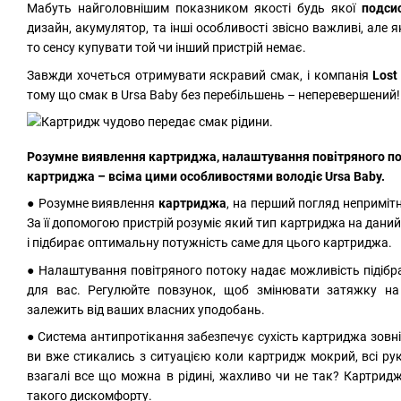
Мабуть найголовнішим показником якості будь якої
подси
дизайн, акумулятор, та інші особливості звісно важливі, але
то сенсу купувати той чи інший пристрій немає.
Завжди хочеться отримувати яскравий смак, і компанія
Lost
тому що смак в Ursa Baby без перебільшень – неперевершений!
Розумне виявлення картриджа, налаштування повітряного по
картриджа – всіма цими особливостями володіє Ursa Baby.
● Розумне виявлення
картриджа
, на перший погляд непримітн
За її допомогою пристрій розуміє який тип картриджа на даний
і підбирає оптимальну потужність саме для цього картриджа.
● Налаштування повітряного потоку надає можливість підібр
для вас. Регулюйте повзунок, щоб змінювати затяжку на 
залежить від ваших власних уподобань.
● Система антипротікання забезпечує сухість картриджа зовні,
ви вже стикались з ситуацією коли картридж мокрий, всі руки 
взагалі все що можна в рідині, жахливо чи не так? Картрид
такого дискомфорту.