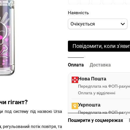
Наявність
Очікується
Повідомити, коли з'яви
Оплата
Доставка
Нова Пошта
Передплата на ФОП-рахун
Оплата у відділенні
чи гігант?
Укрпошта
и под систему під назвою Ursa
Передплата на ФОП-рахун
Поширити у соцмережах
ж
, регульований потік повітря, та