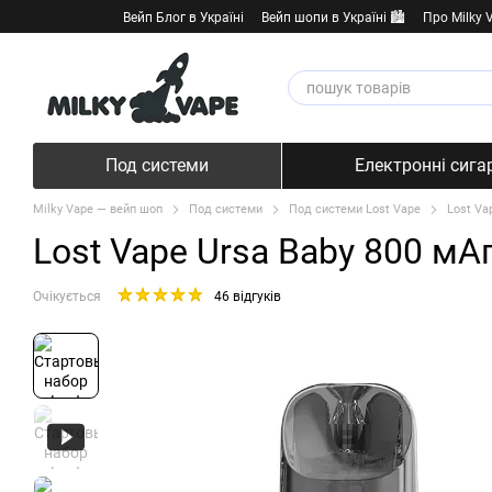
Перейти к основному контенту
Вейп Блог в Україні
Вейп шопи в Україні 🏙️
Про Milky 
Под системи
Електронні сига
Milky Vape — вейп шоп
Под системи
Под системи Lost Vape
Lost Va
Lost Vape Ursa Baby 800 мАг
Очікується
46 відгуків