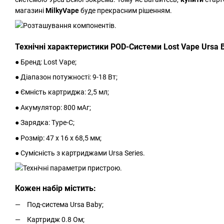
магазині
MilkyVape
буде прекрасним рішенням.
Технічні характеристики POD-Системи Lost Vape Ursa 
● Бренд: Lost Vape;
● Діапазон потужності: 9-18 Вт;
● Ємність картриджа: 2,5 мл;
● Акумулятор: 800 мАг;
● Зарядка: Type-C;
● Розмір: 47 х 16 х 68,5 мм;
● Сумісність з картриджами Ursa Series.
Кожен набір містить:
Под-система Ursa Baby;
Картридж 0.8 Ом;