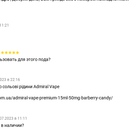
11:21
ьзовать для этого пода?
023 в 22:16
 сольові рідини Admiral Vape
com.ua/admiral-vape-premium-15ml-50mg-barberry-candy/
07.2023 в 11:11
 в наличии?