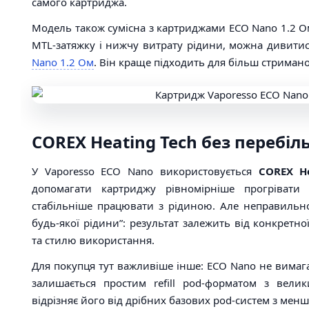
самого картриджа.
Модель також сумісна з картриджами ECO Nano 1.2 О
MTL-затяжку і нижчу витрату рідини, можна дивити
Nano 1.2 Ом
. Він краще підходить для більш стриман
COREX Heating Tech без перебі
У Vaporesso ECO Nano використовується
COREX H
допомагати картриджу рівномірніше прогрівати
стабільніше працювати з рідиною. Але неправильно
будь-якої рідини”: результат залежить від конкретн
та стилю використання.
Для покупця тут важливіше інше: ECO Nano не вимаг
залишається простим refill pod-форматом з вели
відрізняє його від дрібних базових pod-систем з мен