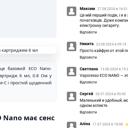
Максим
27.08.2024 в 16:0
Це мій перший подік, і я 
початківців. Дуже компа
електронну сигарету.
Відповісти
Никита
23.08.2024 в 09:19
Просто кайфую от этой п
Відповісти
це базовий ECO Nano-
Светлана
13.08.2024 в 19:
картридж 6 мл, 0.8 Ом у
Vaporesso ECO NANO — эт
ype-C і простий щоденний
Відповісти
Сергей
28.07.2024 в 09:00
Маленький и удобный, мо
одном аспекте.
Відповісти
O Nano має сенс
Аліна
17.07.2024 в 18:08