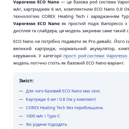
Vaporesso ECO Nano
— це базова pod система Vapor
мАг, картриджем 6 мл, комплектним ECO Nano 0.8 Ом 
технологією COREX Heating Tech і заряджанням Ty
Vaporesso ECO Nano
як простий подік Вапорессо з
дисплея та слайдера, ця модель закриває саме такий с
ECO Nano не потрібно подавати як Pro-девайс. Його 
великий картридж, нормальний акумулятор, комп
керування. У категорії
прості pod-системи Vaporess
модель логічно стоїть як базовий ECO Nano-варіант.
Зміст:
Для чого базовий ECO Nano має сенс
Картридж 6 мл і 0.8 Ом у комплекті
COREX Heating Tech без перебільшень
1000 мАг і Type-C
Які рідини підходять