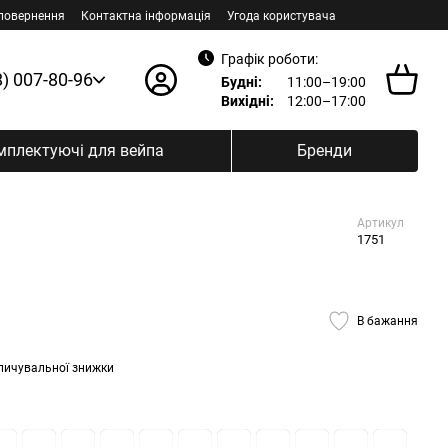
 повернення
Контактна інформація
Угода користувача
Графік роботи:
8) 007-80-96
Будні:
11:00–19:00
Вихідні:
12:00–17:00
мплектуючі для вейпа
Бренди
Артикул
1751
В бажання
пичувальної знижки