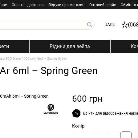
Vape
Оплата і доставка
Відгуки про магазин
Оптовий прайс
Обмін та
(06
UA
RU
рети
Рідини для вейпа
Ко
sso ECO Nano 1000 мАг 6ml – Spring Green
г 6ml – Spring Green
600 грн
Ввійти
для відображення нако
%
Колір