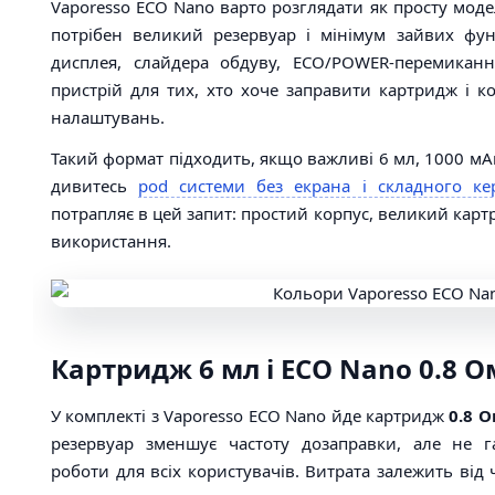
Vaporesso ECO Nano варто розглядати як просту моде
потрібен великий резервуар і мінімум зайвих фун
дисплея, слайдера обдуву, ECO/POWER-перемиканн
пристрій для тих, хто хоче заправити картридж і к
налаштувань.
Такий формат підходить, якщо важливі 6 мл, 1000 мАг
дивитесь
pod системи без екрана і складного ке
потрапляє в цей запит: простий корпус, великий карт
використання.
Картридж 6 мл і ECO Nano 0.8 О
У комплекті з Vaporesso ECO Nano йде картридж
0.8 
резервуар зменшує частоту дозаправки, але не г
роботи для всіх користувачів. Витрата залежить від 