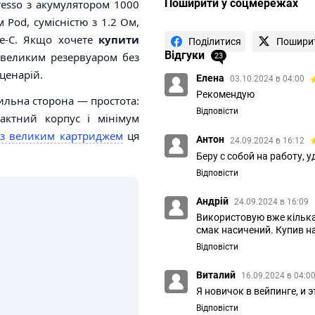
Поширити у соцмережах
esso з акумулятором 1000
Pod, сумісністю з 1.2 Ом,
pe-C. Якщо хочете
купити
Поділитися
Пошири
Відгуки
 великим резервуаром без
23
ценарій.
Елена
03.10.2024 в 04:00
Рекомендую
сильна сторона — простота:
Відповісти
актний корпус і мінімум
o з великим картриджем
ця
Антон
24.09.2024 в 16:12
Беру с собой на работу, 
Відповісти
Андрій
24.09.2024 в 16:09
Використовую вже кілька
смак насичений. Купив на
Відповісти
Виталий
16.09.2024 в 04:0
Я новичок в вейпинге, и 
Відповісти