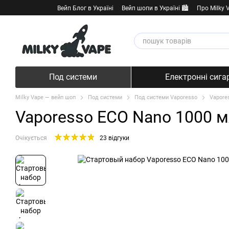
Перейти к основному контенту
Вейп Блог в Україні
Вейп шопи в Україні 🏙️
Про Milky 
Под системи
Електронні сига
Milky Vape — вейп шоп
Под системи
Под системи Vaporesso
Vapore
Vaporesso ECO Nano 1000 мА
Очікується
23 відгуки