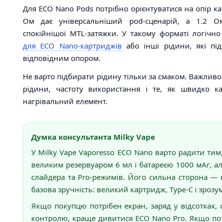
Для ECO Nano Pods потрібно орієнтуватися на опір к
Ом дає універсальніший pod-сценарій, а 1.2 О
спокійнішої MTL-затяжки. У такому форматі логічн
для ECO Nano-картриджів
або інші рідини, які під
відповідним опором.
Не варто підбирати рідину тільки за смаком. Важливо
рідини, частоту використання і те, як швидко к
нагрівальний елемент.
Думка консультанта Milky Vape
У Milky Vape Vaporesso ECO Nano варто радити тим
великим резервуаром 6 мл і батареєю 1000 мАг, ал
слайдера та Pro-режимів. Його сильна сторона — 
базова зручність: великий картридж, Type-C і зрозу
Якщо покупцю потрібен екран, заряд у відсотках, 
контролю, краще дивитися ECO Nano Pro. Якщо по