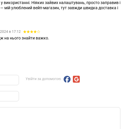
 у використанні. Ніяких зайвих налаштувань, просто заправив і
 — мій улюблений вейп-магазин, тут завжди швидка доставка і
.2024 в 17:12
дж на нього знайти важко.
Увійти за допомогою