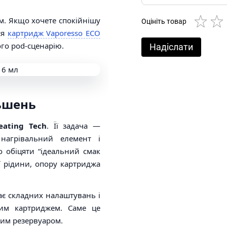
м. Якщо хочете спокійнішу
Оцініть товар
ся
картридж Vaporesso ECO
ого pod-сценарію.
Надіслати
льшень
eating Tech
. Її задача —
 нагрівальний елемент і
 обіцяти “ідеальний смак
ої рідини, опору картриджа
ає складних налаштувань і
ким картриджем. Саме це
шим резервуаром.