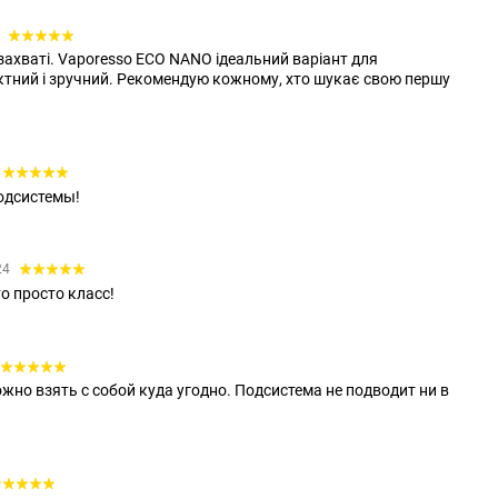
1
в захваті. Vaporesso ECO NANO ідеальний варіант для
ктний і зручний. Рекомендую кожному, хто шукає свою першу
одсистемы!
24
о просто класс!
жно взять с собой куда угодно. Подсистема не подводит ни в