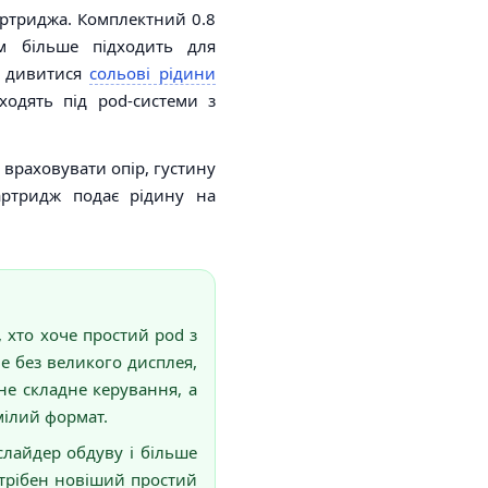
артриджа. Комплектний 0.8
м більше підходить для
о дивитися
сольові рідини
ходять під pod-системи з
 враховувати опір, густину
артридж подає рідину на
, хто хоче простий pod з
е без великого дисплея,
не складне керування, а
мілий формат.
слайдер обдуву і більше
трібен новіший простий