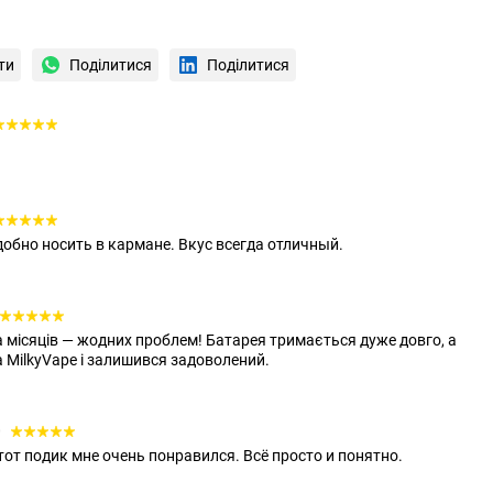
ти
Поділитися
Поділитися
удобно носить в кармане. Вкус всегда отличный.
 місяців — жодних проблем! Батарея тримається дуже довго, а
 MilkyVape і залишився задоволений.
0
этот подик мне очень понравился. Всё просто и понятно.