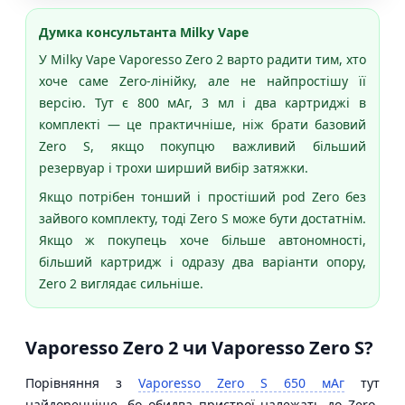
Думка консультанта Milky Vape
У Milky Vape Vaporesso Zero 2 варто радити тим, хто
хоче саме Zero-лінійку, але не найпростішу її
версію. Тут є 800 мАг, 3 мл і два картриджі в
комплекті — це практичніше, ніж брати базовий
Zero S, якщо покупцю важливий більший
резервуар і трохи ширший вибір затяжки.
Якщо потрібен тонший і простіший pod Zero без
зайвого комплекту, тоді Zero S може бути достатнім.
Якщо ж покупець хоче більше автономності,
більший картридж і одразу два варіанти опору,
Zero 2 виглядає сильніше.
Vaporesso Zero 2 чи Vaporesso Zero S?
Порівняння з
Vaporesso Zero S 650 мАг
тут
найдоречніше, бо обидва пристрої належать до Zero-