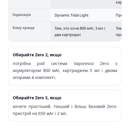
картри
Індикація
Dynamic Tidal Light
Простіш
Кому краще
Тим, хто хоче 800 мАг, 3 мл і
Тим, хт
два картриджі
простіш
Обирайте Zero 2, якщо
потрібна pod система Vaporesso Zero з
акумулятором 800 мАг, картриджем 3 мл і двома
опорами в комплекті.
Обирайте Zero S, якщо
хочете простіший, тонший і більш базовий Zero-
пристрій на 650 мАг і 2 мл.