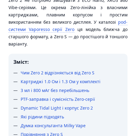
Zero 2 не потрібно змішувати з ECO Nano, XROS або
Vibe-серіями. Це окрема Zero-лінійка з власними
картриджами, плавним корпусом і простим
використанням без великого дисплея. У каталозі
pod-
системи Vaporesso серії Zero
ця модель ближча до
старшого формату, а Zero S — до простішого й тоншого
варіанту.
Зміст:
Чим Zero 2 відрізняється від Zero S
Картриджі 1.0 Ом і 1.3 Ом у комплекті
3 мл і 800 мАг без перебільшень
PTF-заправка і сумісність Zero-серії
Dynamic Tidal Light і корпус Zero 2
Які рідини підходять
Думка консультанта Milky Vape
Порівняння з Zero S