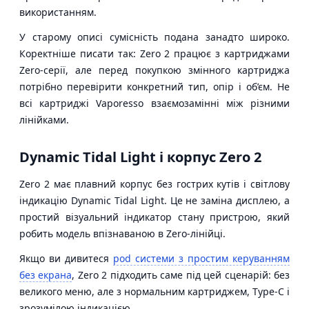
використанням.
У старому описі сумісність подана занадто широко.
Коректніше писати так: Zero 2 працює з картриджами
Zero-серії, але перед покупкою змінного картриджа
потрібно перевірити конкретний тип, опір і об’єм. Не
всі картриджі Vaporesso взаємозамінні між різними
лінійками.
Dynamic Tidal Light і корпус Zero 2
Zero 2 має плавний корпус без гострих кутів і світлову
індикацію Dynamic Tidal Light. Це не заміна дисплею, а
простий візуальний індикатор стану пристрою, який
робить модель впізнаваною в Zero-лінійці.
Якщо ви дивитеся
pod системи з простим керуванням
без екрана
, Zero 2 підходить саме під цей сценарій: без
великого меню, але з нормальним картриджем, Type-C і
зрозумілою індикацією.