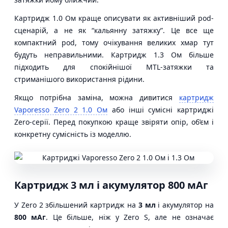
Картридж 1.0 Ом краще описувати як активніший pod-
сценарій, а не як “кальянну затяжку”. Це все ще
компактний pod, тому очікування великих хмар тут
будуть неправильними. Картридж 1.3 Ом більше
підходить для спокійнішої MTL-затяжки та
стриманішого використання рідини.
Якщо потрібна заміна, можна дивитися
картридж
Vaporesso Zero 2 1.0 Ом
або інші сумісні картриджі
Zero-серії. Перед покупкою краще звіряти опір, об’єм і
конкретну сумісність із моделлю.
Картридж 3 мл і акумулятор 800 мАг
У Zero 2 збільшений картридж на
3 мл
і акумулятор на
800 мАг
. Це більше, ніж у Zero S, але не означає