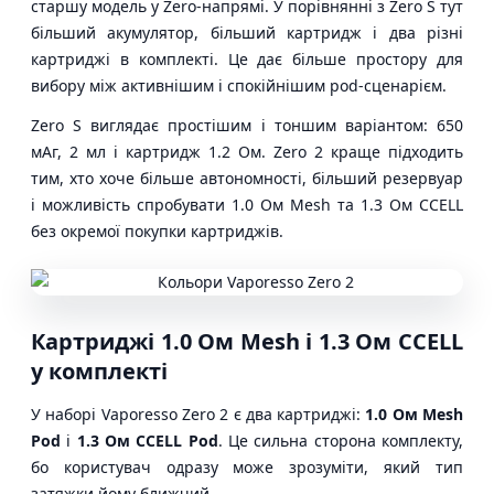
старшу модель у Zero-напрямі. У порівнянні з Zero S тут
більший акумулятор, більший картридж і два різні
картриджі в комплекті. Це дає більше простору для
вибору між активнішим і спокійнішим pod-сценарієм.
Zero S виглядає простішим і тоншим варіантом: 650
мАг, 2 мл і картридж 1.2 Ом. Zero 2 краще підходить
тим, хто хоче більше автономності, більший резервуар
і можливість спробувати 1.0 Ом Mesh та 1.3 Ом CCELL
без окремої покупки картриджів.
Картриджі 1.0 Ом Mesh і 1.3 Ом CCELL
у комплекті
У наборі Vaporesso Zero 2 є два картриджі:
1.0 Ом Mesh
Pod
і
1.3 Ом CCELL Pod
. Це сильна сторона комплекту,
бо користувач одразу може зрозуміти, який тип
затяжки йому ближчий.