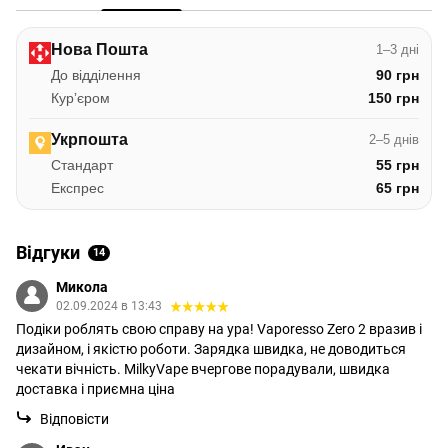
Нова Пошта
1–3 дні
До відділення
90 грн
Курʼєром
150 грн
Укрпошта
2–5 днів
Стандарт
55 грн
Експрес
65 грн
Відгуки
14
Микола
02.09.2024 в 13:43
Подіки роблять свою справу на ура! Vaporesso Zero 2 вразив і
дизайном, і якістю роботи. Зарядка швидка, не доводиться
чекати вічність. MilkyVape вчергове порадували, швидка
доставка і приємна ціна
Відповісти