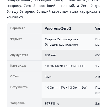
напряму. Zero S простіший і тонший, а Zero 2 дає
більшу батарею, більший картридж і два картриджі в
комплекті.
Параметр
Vaporesso Zero 2
Vapores
Формат
Старша Zero-модель з
Простіш
більшим картриджем
модель
Акумулятор
800 мАг
650 мАг
Картридж
1.0 Ом Mesh + 1.3 Ом CCELL
1.2 Ом
Об’єм
3 мл
2 мл
Потужність
1.0 Ом — 11W / 1.3 Ом — 9W
Під баз
сценарі
Заправка
PTF Filling
Заправк