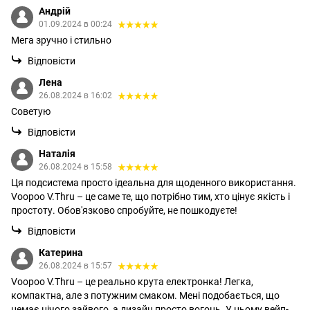
Андрій
01.09.2024 в 00:24
Мега зручно і стильно
Відповісти
Лена
26.08.2024 в 16:02
Советую
Відповісти
Наталія
26.08.2024 в 15:58
Ця подсистема просто ідеальна для щоденного використання.
Voopoo V.Thru – це саме те, що потрібно тим, хто цінує якість і
простоту. Обов'язково спробуйте, не пошкодуєте!
Відповісти
Катерина
26.08.2024 в 15:57
Voopoo V.Thru – це реально крута електронка! Легка,
компактна, але з потужним смаком. Мені подобається, що
немає нічого зайвого, а дизайн просто вогонь. У цьому вейп-