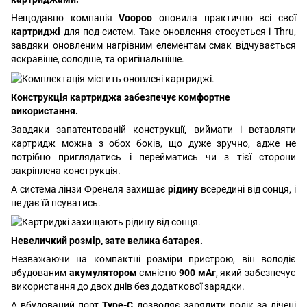
Нещодавно компанія
Voopoo
оновила практично всі свої
картриджі
для под-систем. Таке оновлення стосується і Thru,
завдяки оновленим нагрівним елементам смак відчувається
яскравіше, солодше, та оригінальніше.
Конструкція картриджа забезпечує комфортне
використання.
Завдяки запатентованій конструкції, виймати і вставляти
картридж можна з обох боків, що дуже зручно, адже не
потрібно приглядатись і перейматись чи з тієї сторони
закріплена конструкція.
А система лінзи Френеля захищає
рідину
всередині від сонця, і
не дає їй псуватись.
Невеличкий розмір, зате велика батарея.
Незважаючи на компактні розміри пристрою, він володіє
вбудованим
акумулятором
ємністю
900 мАг
, який забезпечує
використання до двох днів без додаткової зарядки.
А вбудований порт
Type-C
дозволяє зарядити подік за лічені