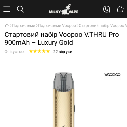
Под системи
Под системи Voopoo
Стартовий набір Voopoo V
Стартовий набір Voopoo V.THRU Pro
900mAh – Luxury Gold
Очікується
22 відгуки