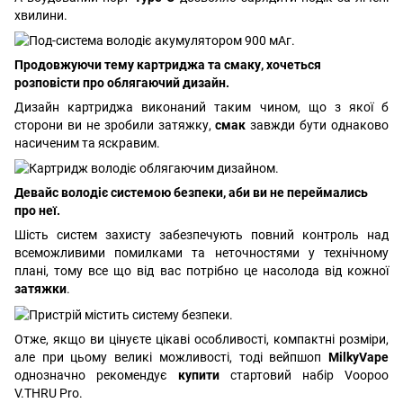
хвилини.
Продовжуючи тему картриджа та смаку, хочеться
розповісти про облягаючий дизайн.
Дизайн картриджа виконаний таким чином, що з якої б
сторони ви не зробили затяжку,
смак
завжди бути однаково
насиченим та яскравим.
Девайс володіє системою безпеки, аби ви не переймались
про неї.
Шість систем захисту забезпечують повний контроль над
всеможливими помилками та неточностями у технічному
плані, тому все що від вас потрібно це насолода від кожної
затяжки
.
Отже, якщо ви цінуєте цікаві особливості, компактні розміри,
але при цьому великі можливості, тоді вейпшоп
MilkyVape
однозначно рекомендує
купити
стартовий набір Voopoo
V.THRU Pro.