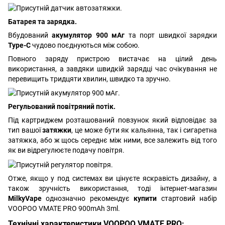
Батарея та зарядка.
Вбудований
акумулятор 900 мАг
та порт швидкої зарядки
Type-C
чудово поєднуються між собою.
Повного заряду пристрою вистачає на цілий день
використання, а завдяки швидкій зарядці час очікування не
перевищить тридцяти хвилин, швидко та зручно.
Регульований повітряний потік.
Під картриджем розташований повзунок який відповідає за
тип вашої
затяжки
, це може бути як кальянна, так і сигаретна
затяжка, або ж щось середнє між ними, все залежить від того
як ви відрегулюєте подачу повітря.
Отже, якщо у под системах ви цінуєте яскравість дизайну, а
також зручність використання, тоді інтернет-магазин
MilkyVape
однозначно рекомендує
купити
стартовий набір
VOOPOO VMATE PRO 900mAh 3ml.
Технічні характеристики VOOPOO VMATE PRO: