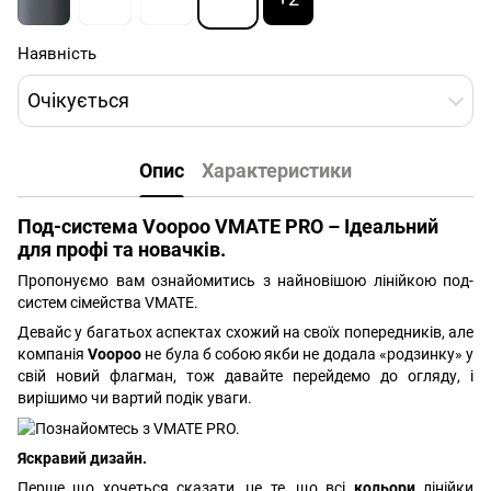
Наявність
Очікується
Опис
Характеристики
Под-система Voopoo VMATE PRO – Ідеальний
для профі та новачків.
Пропонуємо вам ознайомитись з найновішою лінійкою под-
систем сімейства VMATE.
Девайс у багатьох аспектах схожий на своїх попередників, але
компанія
Voopoo
не була б собою якби не додала «родзинку» у
свій новий флагман, тож давайте перейдемо до огляду, і
вирішимо чи вартий подік уваги.
Яскравий дизайн.
Перше що хочеться сказати, це те, що всі
кольори
лінійки