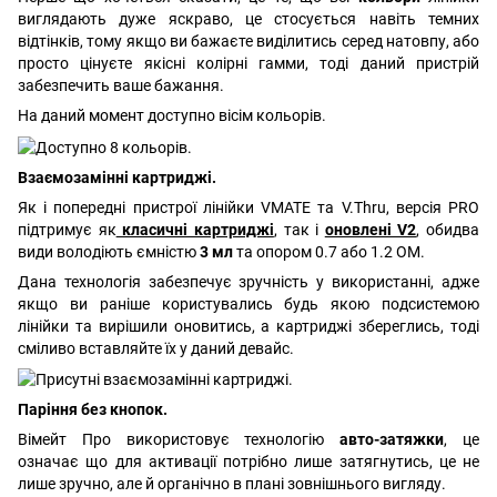
виглядають дуже яскраво, це стосується навіть темних
відтінків, тому якщо ви бажаєте виділитись серед натовпу, або
просто цінуєте якісні колірні гамми, тоді даний пристрій
забезпечить ваше бажання.
На даний момент доступно вісім кольорів.
Взаємозамінні картриджі.
Як і попередні пристрої лінійки VMATE та V.Thru, версія PRO
підтримує як
класичні картриджі
, так і
оновлені V2
, обидва
види володіють ємністю
3 мл
та опором 0.7 або 1.2 ОМ.
Дана технологія забезпечує зручність у використанні, адже
якщо ви раніше користувались будь якою подсистемою
лінійки та вирішили оновитись, а картриджі збереглись, тоді
сміливо вставляйте їх у даний девайс.
Паріння без кнопок.
Вімейт Про використовує технологію
авто-затяжки
, це
означає що для активації потрібно лише затягнутись, це не
лише зручно, але й органічно в плані зовнішнього вигляду.