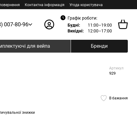
 повернення
Контактна інформація
Угода користувача
Графік роботи:
8) 007-80-96
Будні:
11:00–19:00
Вихідні:
12:00–17:00
мплектуючі для вейпа
Бренди
Артикул
929
В бажання
пичувальної знижки