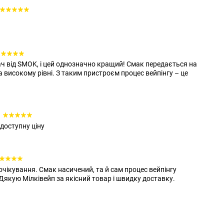
ч від SMOK, і цей однозначно кращий! Смак передається на
а високому рівні. З таким пристроєм процес вейпінгу – це
доступну ціну
чікування. Смак насичений, та й сам процес вейпінгу
якую Мілківейп за якісний товар і швидку доставку.