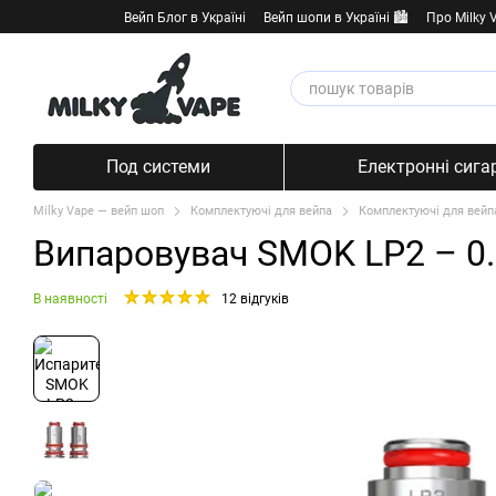
Перейти к основному контенту
Вейп Блог в Україні
Вейп шопи в Україні 🏙️
Про Milky 
Под системи
Електронні сига
Milky Vape — вейп шоп
Комплектуючі для вейпа
Комплектуючі для вей
Випаровувач SMOK LP2 – 0.
В наявності
12 відгуків