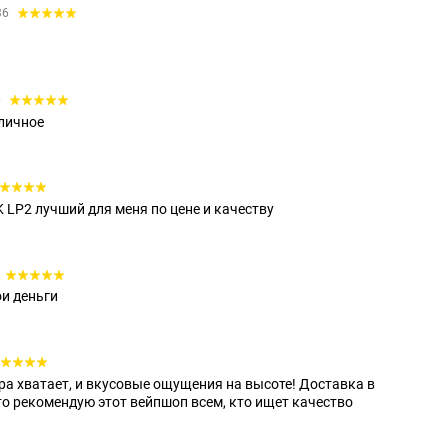
36
6
тличное
 LP2 лучший для меня по цене и качеству
ои деньги
а хватает, и вкусовые ощущения на высоте! Доставка в
что рекомендую этот вейпшоп всем, кто ищет качество