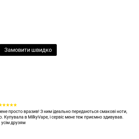
Замовити швидко
не просто вразив! З ним ідеально передаються смакові ноти,
. Купувала в MilkyVape, і сервіс мене теж приємно здивував.
 усім друзям