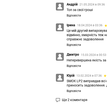
Андрій
21.05.2024 в 09:36
Топ за свої гроші
Відповісти
Ірина
18.04.2024 в 03:36
Це мій другий випаровува
відмінно, хмарність теж н
справжнє задоволення
Відповісти
Дмитро
15.03.2024 в 00:53
Неперевершена якість за 
Відповісти
Юрій
13.02.2024 в 07:36
SMOK LP2 виправдав всі о
приносить задоволення. Д
Відповісти
Ще 2 коментаря