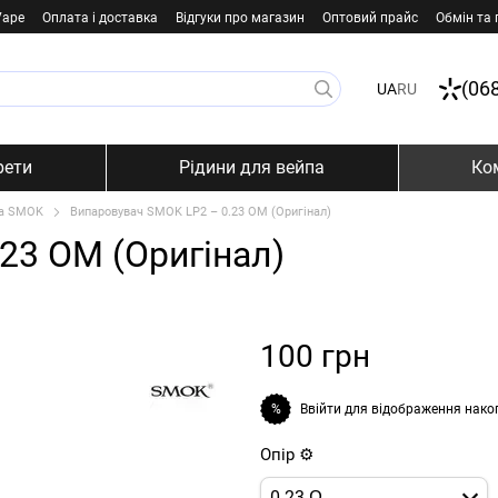
Vape
Оплата і доставка
Відгуки про магазин
Оптовий прайс
Обмін та
(06
UA
RU
рети
Рідини для вейпа
Ко
па SMOK
Випаровувач SMOK LP2 – 0.23 ОМ (Оригінал)
23 ОМ (Оригінал)
100 грн
Ввійти
для відображення нако
%
Опір ⚙️
0.23 Ω