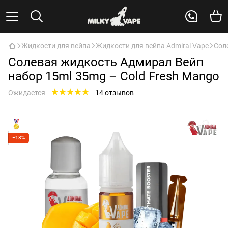
Жидкости для вейпа
Жидкости для вейпа Admiral Vape
Сол
Солевая жидкость Адмирал Вейп
набор 15ml 35mg – Cold Fresh Mango
Ожидается
14 отзывов
−18%