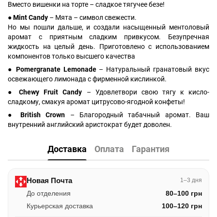
Вместо вишенки на торте – сладкое тягучее безе!
● Mint Candy
– Мята – символ свежести.
Но мы пошли дальше, и создали насыщенный ментоловый
аромат с приятным сладким привкусом. Безупречная
жидкость на целый день. Приготовлено с использованием
компонентов только высшего качества
● Pomergranate Lemonade
– Натуральный гранатовый вкус
освежающего лимонада с фирменной кислинкой.
● Chewy Fruit Candy
– Удовлетвори свою тягу к кисло-
сладкому, смакуя аромат цитрусово-ягодной конфеты!
● British Crown
– Благородный табачный аромат. Ваш
внутренний английский аристократ будет доволен.
Доставка
Оплата
Гарантия
Новая Почта
1–3 дня
До отделения
80–100 грн
Курьерская доставка
100–120 грн