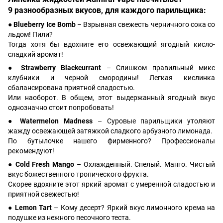
9 разнообразных вкусов, для каждого парильщика:
● Blueberry Ice Bomb
– Взрывная свежесть черничного сока со
льдом! Пили?
Тогда хотя бы вдохните его освежающий ягодный кисло-
сладкий аромат!
● Strawberry Blackcurrant
– Слишком правильный микс
клубники и черной смородины! Легкая кислинка
сбалансирована приятной сладостью.
Или наоборот. В общем, этот выдержанный ягодный вкус
однозначно стоит попробовать!
● Watermelon Madness
– Суровые парильщики утоляют
жажду освежающей затяжкой сладкого арбузного лимонада.
По бутылочке нашего фирменного? Профессионалы
рекомендуют!
● Cold Fresh Mango
– Охлажденный. Спелый. Манго. Чистый
вкус божественного тропического фрукта.
Скорее вдохните этот яркий аромат с умеренной сладостью и
приятной свежестью!
● Lemon Tart
– Кому десерт? Яркий вкус лимонного крема на
подушке из нежного песочного теста.