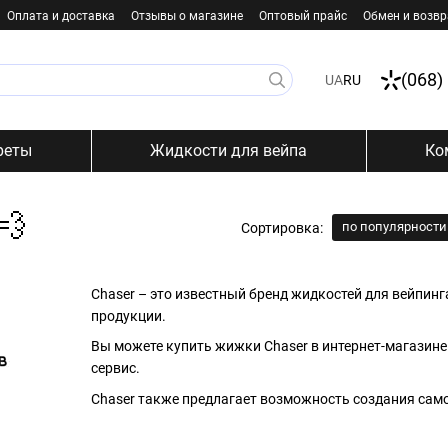
Оплата и доставка
Отзывы о магазине
Оптовый прайс
Обмен и возвр
(068)
UA
RU
реты
Жидкости для вейпа
Ко
💨
по популярности
Сортировка:
Chaser – это известный бренд жидкостей для вейпин
продукции.
Вы можете купить жижки Chaser в интернет-магазине 
сервис.
Chaser также предлагает возможность создания само
собственными вкусами.