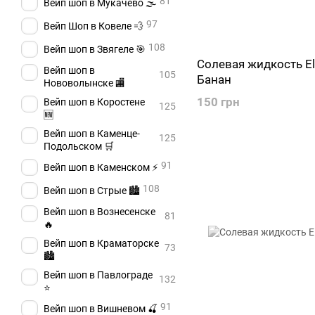
81
Вейп шоп в Мукачево 🌫️
97
Вейп Шоп в Ковеле 💨
108
Вейп шоп в Звягеле 🎯
Солевая жидкость El
Вейп шоп в
105
Банан
Нововолынске 🏬
150 грн
Вейп шоп в Коростене
125
🆕
Вейп шоп в Каменце-
125
Подольском 🛒
91
Вейп шоп в Каменском ⚡
108
Вейп шоп в Стрые 🏙️
Вейп шоп в Вознесенске
81
🔥
Вейп шоп в Краматорске
73
🏙️
Вейп шоп в Павлограде
132
⭐
91
Вейп шоп в Вишневом 🍒