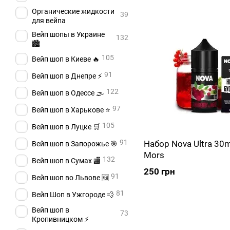
Органические жидкости
39
для вейпа
Вейп шопы в Украине
132
🏙️
105
Вейп шоп в Киеве 🔥
91
Вейп шоп в Днепре ⚡
122
Вейп шоп в Одессе 🌫️
97
Вейп шоп в Харькове ⭐
105
Вейп шоп в Луцке 🛒
91
Набор Nova Ultra 30m
Вейп шоп в Запорожье 🎯
Mors
132
Вейп шоп в Сумах 🏬
250 грн
91
Вейп шоп во Львове 🆕
81
Вейп Шоп в Ужгороде 💨
Вейп шоп в
73
Кропивницком ⚡