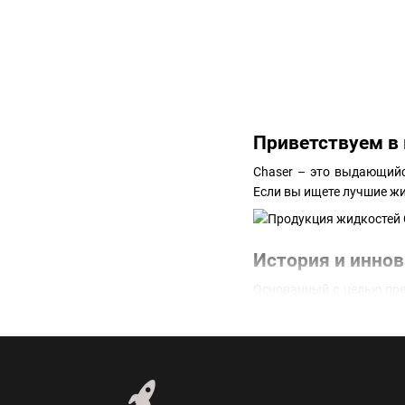
Приветствуем в 
Chaser – это выдающийс
Если вы ищете лучшие жи
История и иннов
Основанный с целью пре
инновации в производств
Ассортимент пр
Chaser предлагает широк
● Chaser For Pods;