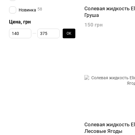
Солевая жидкость El
58
Новинка
Груша
Цена, грн
150 грн
От Цена, грн
До Цена, грн
OK
Солевая жидкость El
Лесовые Ягоды