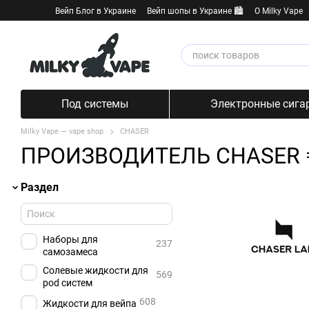
Перейти к основному контенту
Вейп Блог в Украине
Вейп шопы в Украине 🏙️
О Milky Vape
Под системы
Электронные сига
Milky Vape — vape shop
CHASER
ПРОИЗВОДИТЕЛЬ CHASER 
Раздел
Наборы для
237
самозамеса
Солевые жидкости для
569
pod систем
608
Жидкости для вейпа