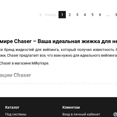
Назад
1
2
3
4
5
6
...
мире Chaser – Ваша идеальная жижка для н
я бренд жидкостей для вейпинга, который получил известность
жи, Chaser предлагает все, что вам нужно для идеального вейпинга
ации Chaser
доставления вейперам лучшего опыта, бренд Chaser постоянно со
е жидкостей. Они предлагают богатый ассортимент вкусов, котор
одукции Chaser
ий выбор линеек жидкостей, каждая из которых имеет свои уникал
Каталог
Клиентам
Под системы
Вход в личный кабинет