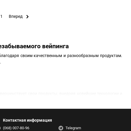
31
Вперед
езабываемого вейпинга
 благодаря своим качественным и разнообразным продуктам.
.
вершенствует свои продукты, внедряя новейшие технологии и
ые удовлетворят даже самых требовательных пользователей.
ьные свойства и вкусы:
Контактная информация
(068) 007-80-96
Telegram