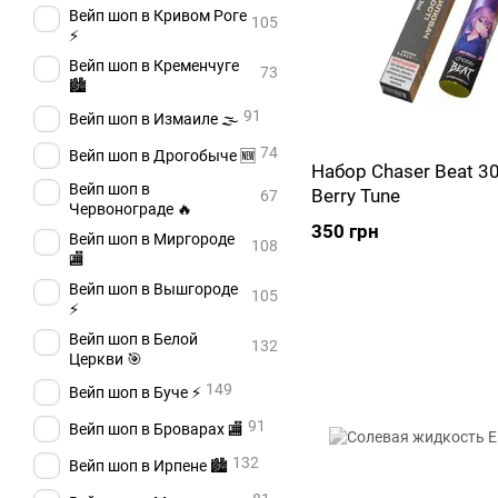
Вейп шоп в Кривом Роге
105
⚡
Вейп шоп в Кременчуге
73
🏙️
91
Вейп шоп в Измаиле 🌫️
74
Вейп шоп в Дрогобыче 🆕
Набор Chaser Beat 3
Вейп шоп в
Berry Tune
67
Червонограде 🔥
350 грн
Вейп шоп в Миргороде
108
🏬
Вейп шоп в Вышгороде
105
⚡
Вейп шоп в Белой
132
Церкви 🎯
149
Вейп шоп в Буче ⚡
91
Вейп шоп в Броварах 🏬
132
Вейп шоп в Ирпене 🏙️