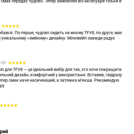
, смак передає чудово. Тепер замовляю всі аксесуари тільки в
бався. По-перше, чудово сидить на моєму TFV8, по-друге, має
 унікальному «зміїному» дизайну. Мілківейп завжди радує
8:59
sin для TFV8 — це ідеальний вибір для тих, хто хоче покращити
тильний дизайн, комфортний у використанні. Вставив, і відразу
Тепер смак наче насиченіший, а затяжка м’якша. Рекомендую
еру
арий