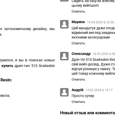
Сидить на баці як влитий
цьому вейпшопі
Ответить
Марина
19.04.2024 в 22:00
Цей мундштук дуже сподо
же эргономичному дизайну, мы
відмінний вигляд завдяки
м.
якісними аксесуарами
Ответить
Олександр
16.03.2024 в 0
Дріп-тіп 510 Snakeskin Re
приелся, и вы в поисках новых
свій вейп-досвід. Дуже с
т
купить
дрип-тип 510 Snakeskin
відчув різницю у смаку. 
цей товар кожному вейп
Resin:
Ответить
Андрій
14.02.2024 в 19:17
смола;
Просто супер
Ответить
Новый отзыв или коммент