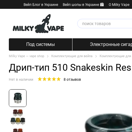
Перейти к основному контенту
Вейп Блог в Украине
Вейп шопы в Украине 🏙️
О Milky Vape
Под системы
Электронные сига
Milky Vape — vape shop
Комплектующие для вейпа
Комплектующие для
Дрип-тип 510 Snakeskin Res
Нет в наличии
8 отзывов