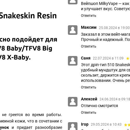
Вейпшоп MilkyVape — как 
и улучшает вкус. Совету
Ответить
Максим
25.08.2024 в 19:0
Заказал в этом вейп-мага
Прочный и надежный. Пож
Ответить
Саня
22.07.2024 в 11:09
Этот дріп-тип 510 Snakes
удобный мундштук для сво
скользит, держится крепк
использовании. Очень ре
Ответить
Алексей
24.06.2024 в 09:1
Отлично смотрится
Ответить
 не греется во время работы.
меиной кожи, что в сочетании с
Ігор
29.05.2024 в 10:43
сунок
и придает разнообразие