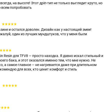
всегда, на высоте! Этот дріп-тип не только выглядит круто, но
ю всем попробовать
0
зине и остался доволен. Дизайн как у настоящей змеи!
алуй, один из лучших мундштуков, что у меня были
kin Resin для TFV8 — просто находка. Я давно искал стильный и
его бака, и этот оказался именно тем, что мне нужно. Не
о, а самое главное — не нагревается даже при длительном
комендую для всех, кто ценит комфорт и стиль
8