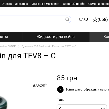
Оплата и доставка
Отзывы о магазине
Оптовый прайс
Обмен и возвр
(068)
UA
RU
реты
Жидкости для вейпа
Ко
 вейпа SMOK
Дрип-тип 510 Snakeskin Resin для TFV8 – C
in для TFV8 – C
85 грн
Войти
для отображения накоп
%
Тип:
C