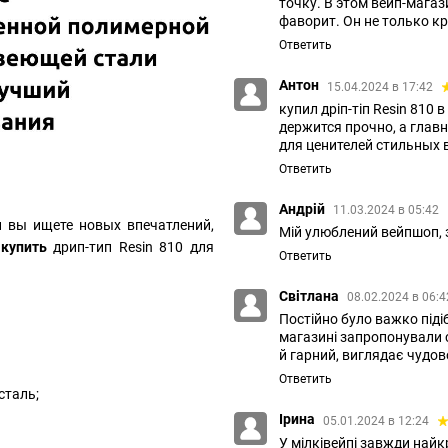
точку. В этом вейп-магаз
фаворит. Он не только к
Ответить
Антон
15.04.2024 в 17:42
купил дріп-тіп Resin 810 
держится прочно, а глав
для ценителей стильных 
Ответить
Андрій
11.03.2024 в 05:42
и вы ищете новых впечатлений,
Мій улюблений вейпшоп, 
т
купить
дрип-тип Resin 810 для
Ответить
Світлана
08.02.2024 в 06:
Постійно було важко підіб
магазині запропонували са
й гарний, виглядає чудов
Ответить
сталь;
Ірина
05.01.2024 в 12:24
У мілківейпі завжди найк