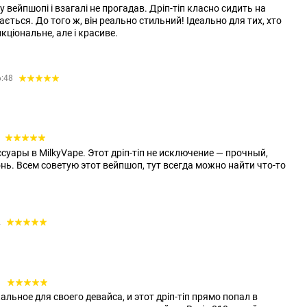
 вейпшопі і взагалі не прогадав. Дріп-тіп класно сидить на
івається. До того ж, він реально стильний! Ідеально для тих, хто
кціональне, але і красиве.
6:48
2
уары в MilkyVape. Этот дріп-тіп не исключение — прочный,
нь. Всем советую этот вейпшоп, тут всегда можно найти что-то
2
1
альное для своего девайса, и этот дріп-тіп прямо попал в