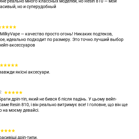
ине реально много классных моделей, но Resin 810 — мой
расивый, но и суперудобный
в MilkyVape — качество просто огонь! Никаких подтеков,
ное, идеально подходит по размеру. Это точно лучший выбор
вейп-аксессуаров
завжди якісні аксесуари.
42
рати дріп-тіп, який не бився б після падінь. У цьому вейп-
ме Resin 810, і він реально витримує все! І головне, що він ще
о на моєму девайсі.
расивіші дріп-типи.