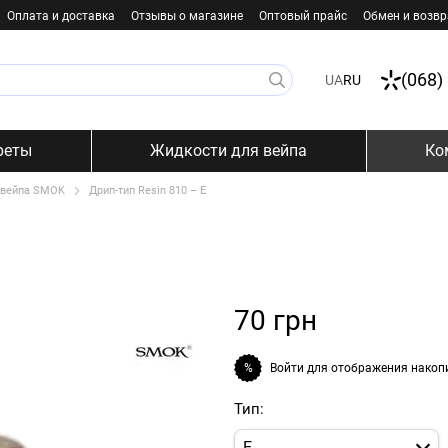
Оплата и доставка
Отзывы о магазине
Оптовый прайс
Обмен и возвр
(068)
UA
RU
реты
Жидкости для вейпа
Ко
 вейпа SMOK
Дрип-тип Resin 810 – E
70 грн
Войти
для отображения накоп
%
Тип:
E