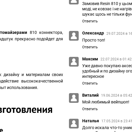
Замовив Resin 810 у цьому
моді, не ковзає і не нагр
шукає щось не тільки фун
Ответить
атомайзерами
810 коннектора,
Олександр
29.07.2024 в 1
ундштук прекрасно подойдет для
Просто топ!
Ответить
Максим
22.07.2024 в 01:4
Уже давно покупаю аксесс
удобный и по дизайну ого
к дизайну и материалам своих
интересное
одействие высококачественной
Ответить
пыт использования.
Виталий
19.06.2024 в 05:4
Мой любимый вейпшоп!
Ответить
Наталья
17.05.2024 в 23:4
Долго искала что-то уник