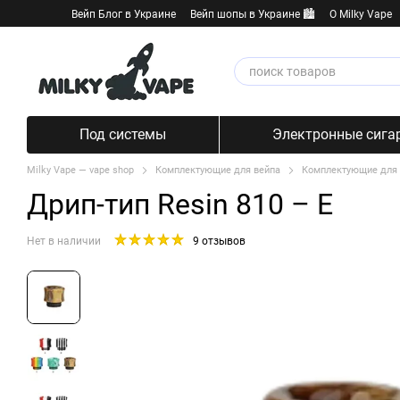
Перейти к основному контенту
Вейп Блог в Украине
Вейп шопы в Украине 🏙️
О Milky Vape
Под системы
Электронные сига
Milky Vape — vape shop
Комплектующие для вейпа
Комплектующие для
Дрип-тип Resin 810 – E
Нет в наличии
9 отзывов