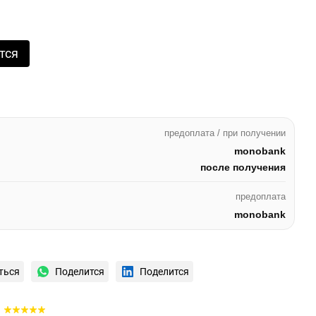
тся
предоплата / при получении
monobank
после получения
предоплата
monobank
ться
Поделится
Поделится