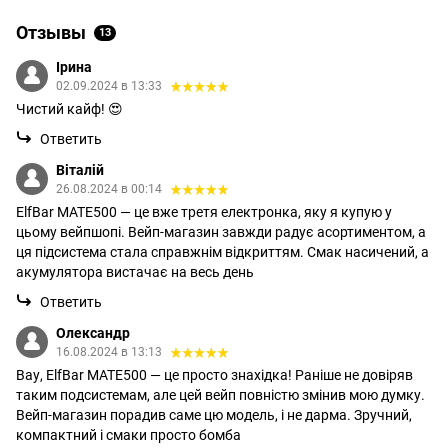
Отзывы
13
Ірина
02.09.2024 в 13:33
Чистий кайф! 😍
Ответить
Віталій
26.08.2024 в 00:14
ElfBar MATE500 — це вже третя електронка, яку я купую у
цьому вейпшопі. Вейп-магазин завжди радує асортиментом, а
ця підсистема стала справжнім відкриттям. Смак насичений, а
акумулятора вистачає на весь день
Ответить
Олександр
16.08.2024 в 13:13
Вау, ElfBar MATE500 — це просто знахідка! Раніше не довіряв
таким подсистемам, але цей вейп повністю змінив мою думку.
Вейп-магазин порадив саме цю модель, і не дарма. Зручний,
компактний і смаки просто бомба