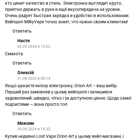
кто ценит качество и стиль. Электронка выглядит круто,
приятно держать в руке и ещё вкусопередача на уровне.
Очень радует быстрая зарядка и удобство в использовании.
Вейпшоп MilkyVape точно знает, что нужно своим клиентам!
Ответить
Настя
02.09.2024 в 15:33
Смакота
Ответить
Олексій
31.08.2024 в 00:14
Якщо шукаєте якісну електронку, Orion Art – ваш вибір.
Перший раз замовляв у цьому вейпшопі і залишився
задоволений: швидко, чітко і за доступною ціною. Щодо самої
подсистеми — вона просто топ
Ответить
Максим
30.08.2024 в 19:33
Купив недавно Lost Vape Orion Art у цьому вейп-магазині, і