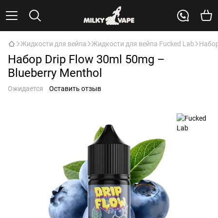
Жидкости для вейпа
Жидкости для вейпа Fucked Lab
Набор
Набор Drip Flow 30ml 50mg –
Blueberry Menthol
Ожидается
Оставить отзыв