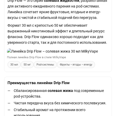
Drip Flow — это серия
солевых жидкостей
, разработанная
для активного ежедневного парения на pod-системах.
Линейка сочетает яркие фруктовые, ягодные и energy-
вкусы с чистой и стабильной подачей без перегруза.
Формат 30 мл с крепостью 50 мг обеспечивает
выраженный никотиновый эффект и длительный ресурс
флакона. Drip Flow одинаково хорошо подходит как для
уверенного старта, так и для постоянного использования.
Полная линейка Drip Flow в стиле MilkyVape
30 мл
50 мг
Pod-системы
Фрукты • ягоды • energy
Преимущества линейки Drip Flow
Сбалансированная
солевая жижа
под современные
pod-устройства.
Чистая передача вкуса без химического послевкусия.
Стабильный аромат на протяжении всего
использования.