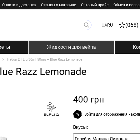
Оплата и доставка
Отзывы о магазине
Оптовый прайс
Обмен и возвр
(068)
UA
RU
реты
Жидкости для вейпа
Ко
Набор Elf Liq 30ml 50mg – Blue Razz Lemonade
Blue Razz Lemonade
400 грн
Войти
для отображения накоп
%
Вкусы: