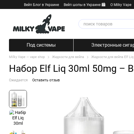
Перейти к основному контенту
Вейп Блог в Украине
Вейп шопы в Украине 🏙️
О Milky Vape
Под системы
Электронные сига
Milky Vape — vape shop
Жидкости для вейпа
Жидкости для вейпа Elf Liq
Набор Elf Liq 30ml 50mg – 
Ожидается
Оставить отзыв