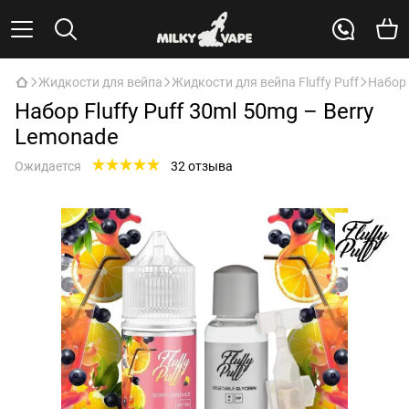
Жидкости для вейпа
Жидкости для вейпа Fluffy Puff
Набор 
Набор Fluffy Puff 30ml 50mg – Berry
Lemonade
Ожидается
32 отзыва