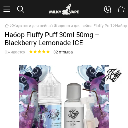
Жидкости для вейпа
Жидкости для вейпа Fluffy Puff
Набор 
Набор Fluffy Puff 30ml 50mg –
Blackberry Lemonade ICE
Ожидается
32 отзыва