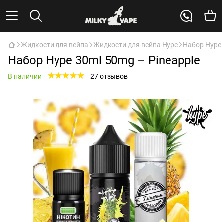
Жидкости для вейпа
Жидкости для вейпа Hype
Набор Hype 
Набор Hype 30ml 50mg – Pineapple
В наличии
27 отзывов