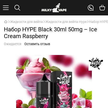
Жидкости для вейпа
Жидкости для вейпа Hype
Набор HYPE 
Набор HYPE Black 30ml 50mg – Ice
Cream Raspberry
Ожидается
Оставить отзыв