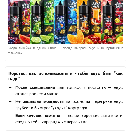
Когда линейка в одном стиле — проще выбрать вкус и не путаться в
флаконах.
Коротко: как использовать и чтобы вкус был “как
надо”
После смешивания
дай жидкости постоять — вкус
станет ровнее и мягче.
Не завышай мощность
на pod-е: на перегреве вкус
грубеет и быстрее “уходит” картридж.
Если хочешь помягче
— делай короткие затяжки и
следи, чтобы картридж не пересыхал.