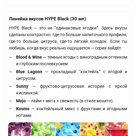
Линейка вкусов HYPE Black (30 мл)
HYPE Black — это не “одинаковые ягодки”. Здесь вкусы
сделаны контрастно: где-то больше напиточного профиля,
где-то больше цитруса, где-то лёгкий холодок. Если ты
любишь, когда вкус реально ощущается — серия зайдёт.
Blood & Wine
— темные ягоды с виноградным оттенком
и глубоким послевкусием.
Blue Lagoon
— прохладный “коктейль” с ягодой и
цитрусом.
Sunny
— фруктово-цитрусовая история с яркой
кислинкой.
Mojo
— лайм + мята + свежесть (в стиле мохито).
Kosmo
— коктейльный микс с фруктами и ягодными
нотами.