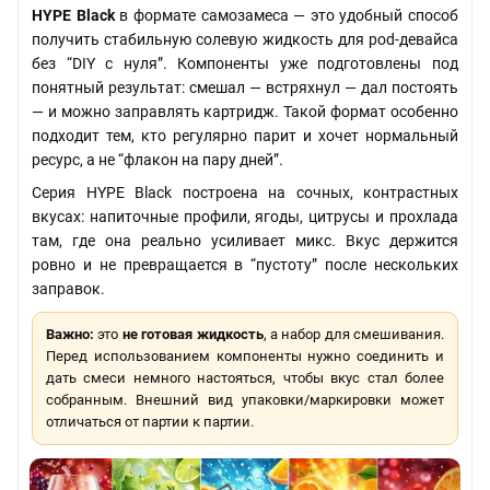
HYPE Black
в формате самозамеса — это удобный способ
получить стабильную солевую жидкость для pod-девайса
без “DIY с нуля”. Компоненты уже подготовлены под
понятный результат: смешал — встряхнул — дал постоять
— и можно заправлять картридж. Такой формат особенно
подходит тем, кто регулярно парит и хочет нормальный
ресурс, а не “флакон на пару дней”.
Серия HYPE Black построена на сочных, контрастных
вкусах: напиточные профили, ягоды, цитрусы и прохлада
там, где она реально усиливает микс. Вкус держится
ровно и не превращается в “пустоту” после нескольких
заправок.
Важно:
это
не готовая жидкость
, а набор для смешивания.
Перед использованием компоненты нужно соединить и
дать смеси немного настояться, чтобы вкус стал более
собранным. Внешний вид упаковки/маркировки может
отличаться от партии к партии.