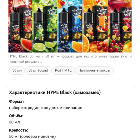
HYPE Black 30 мл / 50 мг — формат для тех, кто хочет яркий вкус и
понятный результат.
30 мл
50 мг (соль)
Pod / MTL
Напиточные миксы
Характеристики HYPE Black (самозамес)
Формат:
набор ингредиентов для смешивания
Объём:
30 мл
Крепость:
50 мг (солевой никотин)