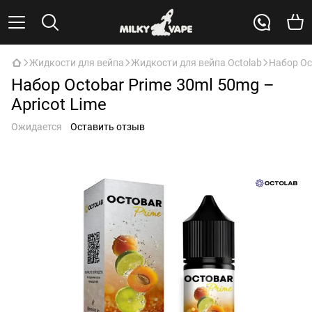
Жидкости для вейпа
Жидкости для вейпа Octolab
Набор Oct
Набор Octobar Prime 30ml 50mg –
Apricot Lime
Ожидается
Оставить отзыв