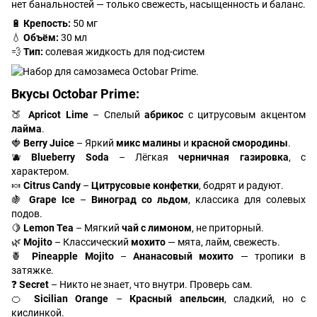
нет банальностей — только свежесть, насыщенность и баланс.
🔋
Крепость:
50 мг
💧
Объём:
30 мл
💨
Тип:
солевая жидкость для под-систем
Вкусы
Octobar Prime
:
🍑
Apricot Lime
– Спелый
абрикос
с цитрусовым акцентом
лайма
.
🍓
Berry Juice
– Яркий
микс малины
и
красной смородины
.
🫐
Blueberry Soda
– Лёгкая
черничная газировка
, с
характером.
🍬
Citrus Candy
–
Цитрусовые конфетки
, бодрят и радуют.
🍇
Grape Ice
–
Виноград со льдом
, классика для солевых
подов.
🍋
Lemon Tea
– Мягкий
чай с лимоном
, не приторный.
🌿
Mojito
– Классический
мохито
— мята, лайм, свежесть.
🍍
Pineapple Mojito
–
Ананасовый мохито
— тропики в
затяжке.
❓
Secret
– Никто не знает, что внутри. Проверь сам.
🍊
Sicilian Orange
–
Красный апельсин
, сладкий, но с
кислинкой.