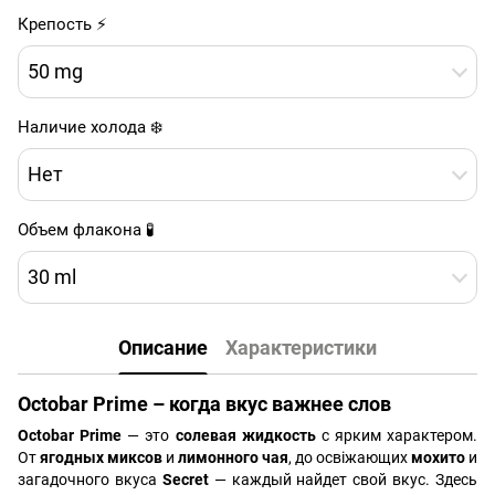
Крепость ⚡
50 mg
Наличие холода ❄️
Нет
Объем флакона 🧪
30 ml
Описание
Характеристики
Octobar Prime – когда вкус важнее слов
Octobar Prime
— это
солевая жидкость
с ярким характером.
От
ягодных миксов
и
лимонного чая
, до освіжающих
мохито
и
загадочного вкуса
Secret
— каждый найдет свой вкус. Здесь