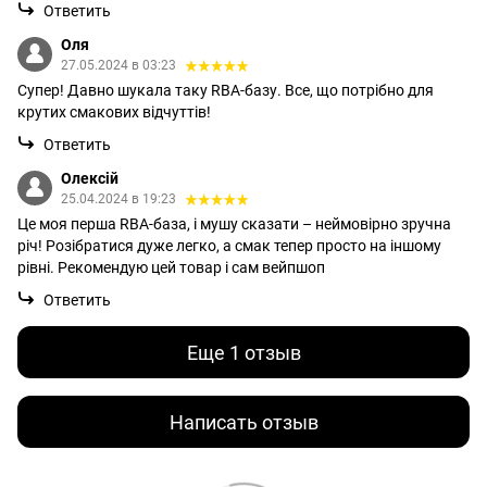
Ответить
Оля
27.05.2024 в 03:23
Супер! Давно шукала таку RBA-базу. Все, що потрібно для
крутих смакових відчуттів!
Ответить
Олексій
25.04.2024 в 19:23
Це моя перша RBA-база, і мушу сказати – неймовірно зручна
річ! Розібратися дуже легко, а смак тепер просто на іншому
рівні. Рекомендую цей товар і сам вейпшоп
Ответить
Еще 1 отзыв
Написать отзыв