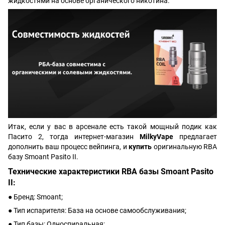
жидкостями на основе органического никотина.
Итак, если у вас в арсенале есть такой мощный подик как
Пасито 2, тогда интернет-магазин
MilkyVape
предлагает
дополнить ваш процесс вейпинга, и
купить
оригинальную RBA
базу Smoant Pasito II.
Технические характеристики RBA базы Smoant Pasito
II:
● Бренд: Smoant;
● Тип испарителя: База на основе самообслуживания;
● Тип базы: Односпиральная;