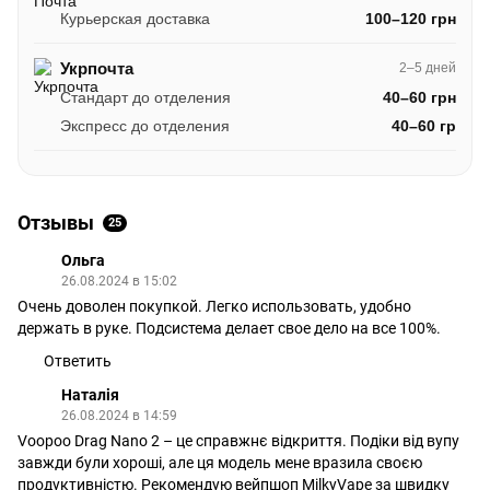
Курьерская доставка
100–120 грн
Укрпочта
2–5 дней
Стандарт до отделения
40–60 грн
Экспресс до отделения
40–60 гр
Отзывы
25
Ольга
26.08.2024 в 15:02
Очень доволен покупкой. Легко использовать, удобно
держать в руке. Подсистема делает свое дело на все 100%.
Ответить
Наталія
26.08.2024 в 14:59
Voopoo Drag Nano 2 – це справжнє відкриття. Подіки від вупу
завжди були хороші, але ця модель мене вразила своєю
продуктивністю. Рекомендую вейпшоп MilkyVape за швидку