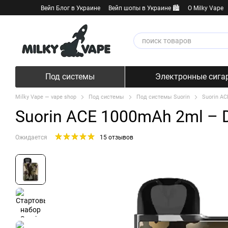
Перейти к основному контенту
Вейп Блог в Украине
Вейп шопы в Украине 🏙️
О Milky Vape
Под системы
Электронные сига
Milky Vape — vape shop
Под системы
Под системы Suorin
Suorin A
Suorin ACE 1000mAh 2ml – 
Ожидается
15 отзывов