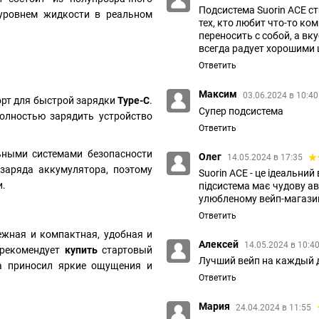
Подсистема Suorin ACE с
уровнем жидкости в реальном
тех, кто любит что-то к
переносить с собой, а вк
всегда радует хорошими 
Ответить
Максим
03.06.2024 в 10:4
порт для быстрой зарядки
Type-C
.
Супер подсистема
полностью зарядить устройство
Ответить
ьными системами безопасности
Олег
14.05.2024 в 17:35
заряда аккумулятора, поэтому
Suorin ACE - це ідеальний
и.
підсистема має чудову ав
улюбленому вейп-магазин
Ответить
ежная и компактная, удобная и
Алексей
14.05.2024 в 10:4
 рекомендует
купить
стартовый
Лучший вейп на каждый 
да приносил яркие ощущения и
Ответить
Мария
24.04.2024 в 11:55