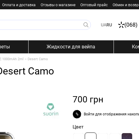
Оплата и доставка
Отзывы о магазине
Оптовый прайс
Обмен и возвр
(068)
UA
RU
реты
Жидкости для вейпа
Ко
CE 1000mAh 2ml – Desert Camo
Desert Camo
700 грн
Войти
для отображения накоп
%
Цвет