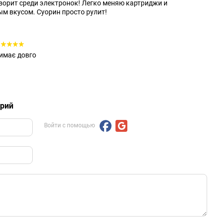
ворит среди электронок! Легко меняю картриджи и
 вкусом. Суорин просто рулит!
римає довго
арий
Войти с помощью