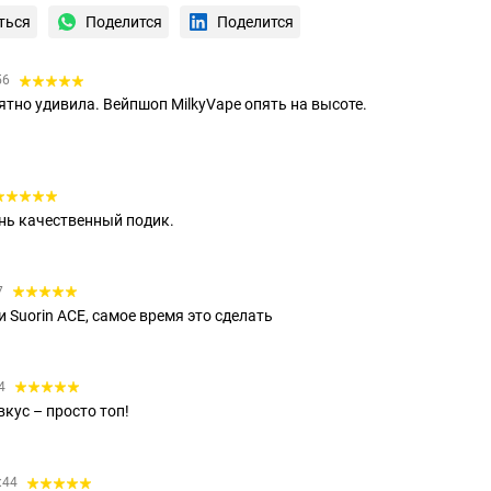
ться
Поделится
Поделится
56
ятно удивила. Вейпшоп MilkyVape опять на высоте.
нь качественный подик.
7
 Suorin ACE, самое время это сделать
14
кус – просто топ!
8:44