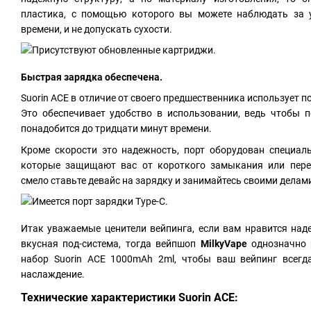
пластика, с помощью которого вы можете наблюдать за 
времени, и не допускать сухости.
Быстрая зарядка обеспечена.
Suorin ACE в отличие от своего предшественника использует 
Это обеспечивает удобство в использовании, ведь чтобы 
понадобится до тридцати минут времени.
Кроме скорости это надежность, порт оборудован специал
которые защищают вас от короткого замыкания или пере
смело ставьте девайс на зарядку и занимайтесь своими делам
Итак уважаемые ценители вейпинга, если вам нравится над
вкусная под-система, тогда вейпшоп
MilkyVape
однозначно
набор Suorin ACE 1000mAh 2ml, чтобы ваш вейпинг всег
наслаждение.
Технические характеристики Suorin ACE: