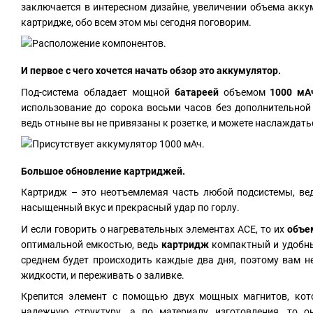
заключается в интересном дизайне, увеличении объема акку
картридже, обо всем этом мы сегодня поговорим.
И первое с чего хочется начать обзор это аккумулятор.
Под-система обладает мощной
батареей
объемом
1000 мА
использование до сорока восьми часов без дополнительной 
ведь отныне вы не привязаны к розетке, и можете наслаждать
Большое обновление картриджей.
Картридж – это неотъемлемая часть любой подсистемы, ве
насыщенный вкус и прекрасный удар по горлу.
И если говорить о нагревательных элементах ACE, то их
объ
оптимальной емкостью, ведь
картридж
компактный и удобны
среднем будет происходить каждые два дня, поэтому вам н
жидкости, и переживать о заливке.
Крепится элемент с помощью двух мощных магнитов, кот
надежную структуру, а по материалу изготовления, то о