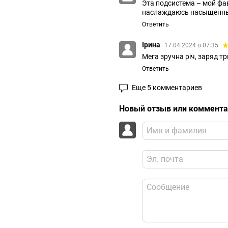
Эта подсистема – мой фа
наслаждаюсь насыщенным
Ответить
Ірина
17.04.2024 в 07:35
Мега зручна річ, заряд т
Ответить
Еще 5 комментариев
Новый отзыв или коммент