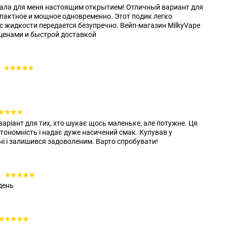
тала для меня настоящим открытием! Отличный вариант для
омпактное и мощное одновременно. Этот подик легко
ус жидкости передается безупречно. Вейп-магазин MilkyVape
ценами и быстрой доставкой
0
 варіант для тих, хто шукає щось маленьке, але потужне. Ця
тономність і надає дуже насичений смак. Купував у
і і залишився задоволеним. Варто спробувати!
0
день