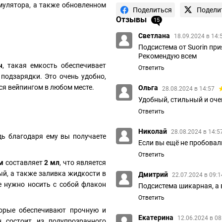
мулятора, а также обновленном
Поделиться
Подели
Отзывы
15
Светлана
18.09.2024 в 14:
Подсистема от Suorin при
Рекомендую всем
ч
, такая емкость обеспечивает
Ответить
подзарядки. Это очень удобно,
ся вейпингом в любом месте.
Ольга
28.08.2024 в 14:57
Удобный, стильный и оче
Ответить
Николай
28.08.2024 в 14:5
дь благодаря ему вы получаете
Если вы ещё не пробовали
Ответить
ем
составляет
2 мл
, что является
й, а также заливка жидкости в
Дмитрий
22.07.2024 в 09:
е нужно носить с собой флакон
Подсистема шикарная, а в
Ответить
орые обеспечивают прочную и
Екатерина
12.06.2024 в 0
н состоит из полупрозрачного