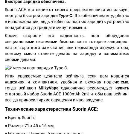
Быстрая зарядка обеспечена.
Suorin ACE в отличие от своего предшественника использует
порт для быстрой зарядки
Type-C
. Это обеспечивает удобство
в использовании, ведь чтобы полностью зарядить устройство
понадобится до тридцати минут времени.
Кроме скорости это надежность, порт оборудован
специальными системами безопасности которые защищают
вас от короткого замыкания или перезаряда аккумулятора,
поэтому смело ставьте девайс на зарядку и занимайтесь
своими делами.
Итак уважаемые ценители вейпинга, если вам нравится
надежная и компактная, удобная и вкусная под-система,
тогда вейпшоп
MilkyVape
однозначно рекомендует
купить
стартовый набор Suorin ACE 1000mAh 2ml, чтобы ваш вейпинг
всегда приносил яркие ощущения и наслаждение.
Технические характеристики Suorin ACE:
● Бренд: Suorin;
● Размер: 71 x 45 x 16 мм;
● Материал: Цинковый сплав + пластик;